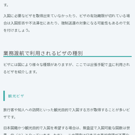
す。
入国に必要なビザを取得出来ていなかったり、ビザの有効期限が切れている場
合は入国拒否や不法滞在にあたり、強制送還の対象になる可能性もあるので気
を付けましょう。
業務渡航で利用されるビザの種別
ビザには国により様々な種類がありますが、ここでは出張手配で主に利用され
るビザを紹介します。
観光ビザ
旅行客や知人への訪問といった観光目的で入国する方が取得することが多いビ
ザです。
日本国籍かつ観光目的で入国を希望する場合は、無査証で入国可能な国数は世
界一位（※）となっています。ただし、この調査は日本での事前申請が不要な