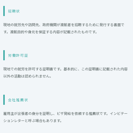
招聘状
現地の就労先や訪問先、政府機関が渡航者を招聘するために発行する書面で
す。渡航目的や身元を保証する内容が記載されたものです。
労働許可証
現地での就労を許可する証明書です。基本的に、この証明書に記載された内容
以外の活動は認められません。
会社推薦状
雇用主が出張者の身分を証明し、ビザ発給を依頼する推薦状です。インビテー
ションレターと呼ぶ場合もあります。