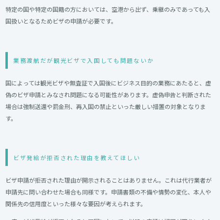
特定の国や特定の国籍の方においては、空港から出ず、乗継のみであっても入
国扱いとなるためビザの申請が必要です。
業務渡航だが観光ビザで入国しても問題ないか
国によっては観光ビザや無査証で入国後にビジネス目的の業務にあたると、虚
偽のビザ申請とみなされ問題になる可能性があります。虚偽申告と判断された
場合は強制送還や罰金刑、再入国の禁止といった厳しい措置の対象となりま
す。
ビザ発給が拒否された理由を教えてほしい
ビザ申請が拒否された理由が開示されることはありません。これは代行業者が
申請先に問い合わせた場合も同様です。申請書類の不備や情勢の変化、本人や
関係先の信用度といった様々な要因が考えられます。