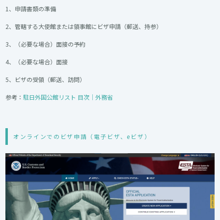
1、申請書類の準備
2、管轄する大使館または領事館にビザ申請（郵送、持参）
3、（必要な場合）面接の予約
4、（必要な場合）面接
5、ビザの受領（郵送、訪問）
参考：
駐日外国公館リスト 目次｜外務省
オンラインでのビザ申請（電子ビザ、eビザ）