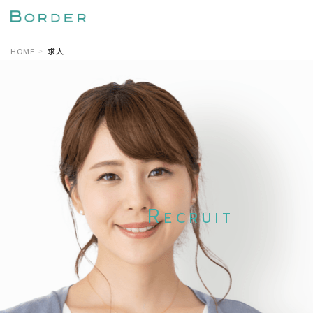
HOME
求人
R
ECRUIT