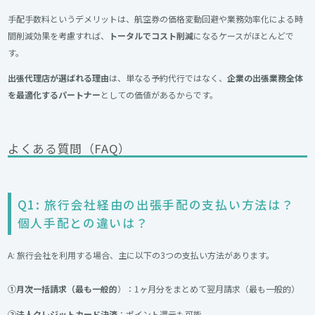
手配手数料というデメリットは、航空券の価格変動回避や業務効率化による時
間削減効果を考慮すれば、
トータルでコスト削減
になるケースがほとんどで
す。
出張代理店が選ばれる理由
は、単なる予約代行ではなく、
企業の出張業務全体
を最適化するパートナー
としての価値があるからです。
よくある質問（FAQ）
Q1: 旅行会社経由の出張手配の支払い方法は？
個人手配との違いは？
A: 旅行会社を利用する場合、主に以下の3つの支払い方法があります。
①月次一括請求（最も一般的
）：1ヶ月分をまとめて翌月請求（最も一般的）
②法人クレジットカード決済
：ポイント還元も可能