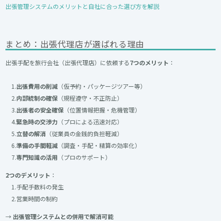
出張管理システムのメリットと自社に合った選び方を解説
まとめ：出張代理店が選ばれる理由
出張手配を旅行会社（出張代理店）に依頼する
7つのメリット
：
1.
出張費用の削減
（仮予約・パッケージツアー等）
2.
内部統制の確保
（規程遵守・不正防止）
3.
出張者の安全確保
（位置情報把握・危機管理）
4.
緊急時の交渉力
（プロによる迅速対応）
5.
立替の解消
（従業員の金銭的負担軽減）
6.
準備の手間軽減
（調査・手配・精算の効率化）
7.
専門知識の活用
（プロのサポート）
2つのデメリット
：
1.手配手数料の発生
2.営業時間の制約
→
出張管理システムとの併用で解消可能