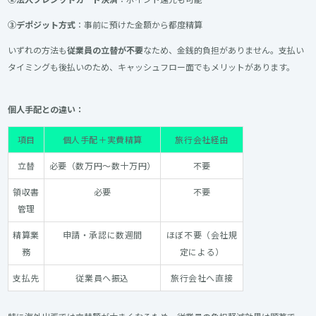
③デポジット方式
：事前に預けた金額から都度精算
いずれの方法も
従業員の立替が不要
なため、金銭的負担がありません。支払い
タイミングも後払いのため、キャッシュフロー面でもメリットがあります。
個人手配との違い：
項目
個人手配＋実費精算
旅行会社経由
立替
必要（数万円～数十万円）
不要
領収書
必要
不要
管理
精算業
申請・承認に数週間
ほぼ不要（会社規
務
定による）
支払先
従業員へ振込
旅行会社へ直接