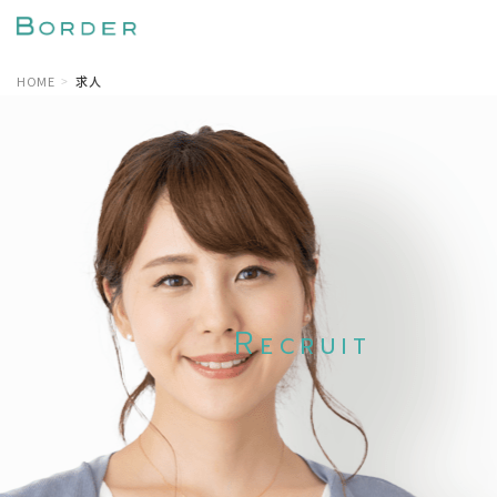
HOME
求人
R
ECRUIT