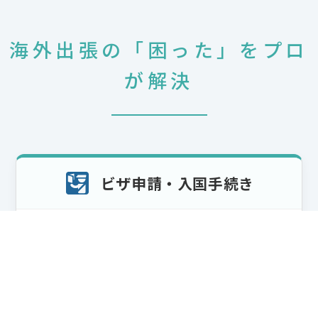
海外出張の「困った」をプロ
が解決
ビザ申請・入国手続き
こんなリスク、抱えていませんか？
申請に必要は書類や情報がわからない
申請写真の規定ミスで受理されない
直前に出張が決まり出発に間に合わない