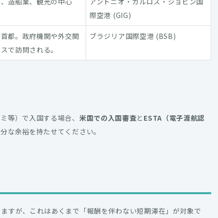
ス、造船業、観光の中心
アントニオ・カルロス・ジョビン国
際空港 (GIG)
の首都。政府機関や外交関
ブラジリア国際空港 (BSB)
ネスで訪問される。
アミ等）で入国する場合、
米国での入国審査
と
ESTA（電子渡航認
十分な余裕を持たせてください。
いますが、これはあくまで「報酬を伴わない短期滞在」が対象で