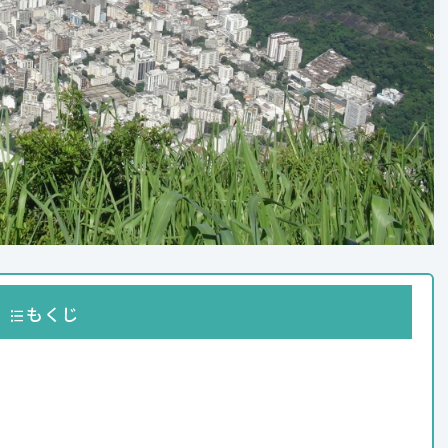
もくじ
）