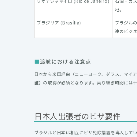
リオデジャネイロ (Rio de Janeiro)
石油・ガ
地。
ブラジリア (Brasília)
ブラジル
連のビジ
渡航における注意点
日本から米国経由（ニューヨーク、ダラス、マイ
証）
の取得が必須となります。乗り継ぎ時間には
日本人出張者のビザ要件
ブラジルと日本は相互にビザ免除措置を導入して