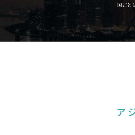
国ごと
ア