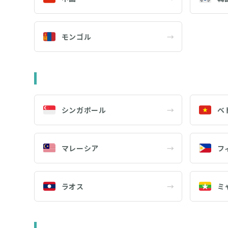
モンゴル
→
シンガポール
→
ベ
マレーシア
→
フ
ラオス
→
ミ