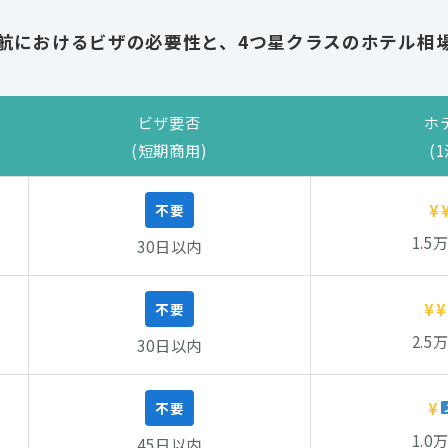
航におけるビザの必要性と、4つ星クラスのホテル相
ビザ要否
ホ
(短期商用)
(
¥
不要
1.5
30日以内
¥¥
不要
2.5
30日以内
¥
不要
1.0
45日以内