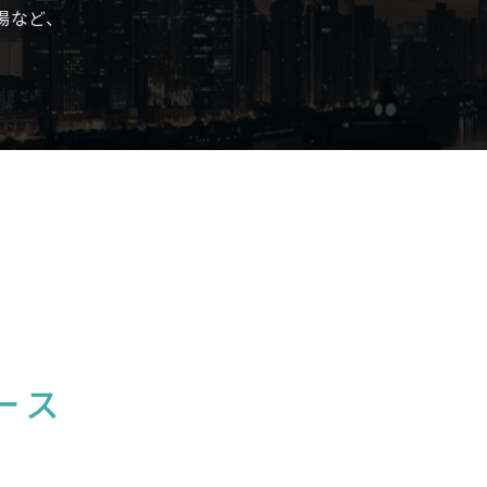
場など、
ース