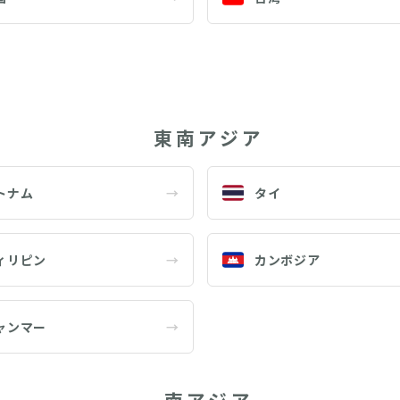
東南アジア
トナム
→
タイ
ィリピン
→
カンボジア
ャンマー
→
南アジア