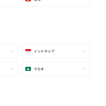
→
インドネシア
→
→
マカオ
→