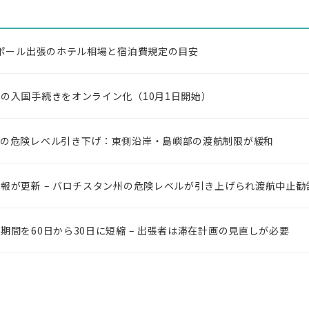
ガポール出張のホテル相場と宿泊費規定の目安
の入国手続きをオンライン化（10月1日開始）
州の危険レベル引き下げ：東側沿岸・島嶼部の渡航制限が緩和
報が更新 – バロチスタン州の危険レベルが引き上げられ渡航中止勧
期間を60日から30日に短縮 – 出張者は滞在計画の見直しが必要