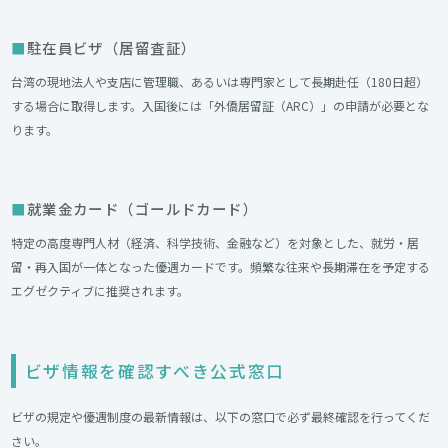
駐在員ビザ（居留査証）
台湾の現地法人や支店に管理職、あるいは専門家として長期赴任（180日超）
する場合に取得します。入国後には「外僑居留証（ARC）」の申請が必要とな
ります。
就業金カード（ゴールドカード）
特定の高度専門人材（経済、科学技術、金融など）を対象とした、就労・居
留・再入国が一体となった優遇カードです。頻繁な往来や長期滞在を予定する
エグゼクティブに推奨されます。
ビザ情報を確認すべき公式窓口
ビザの規定や優遇制度の最新情報は、以下の窓口で必ず最終確認を行ってくだ
さい。