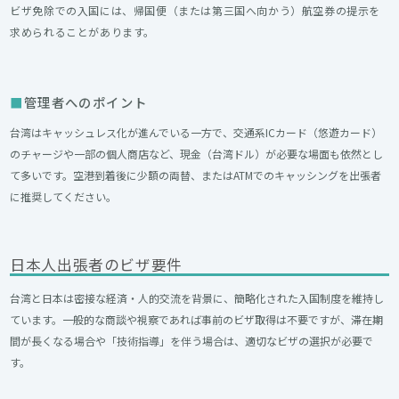
ビザ免除での入国には、帰国便（または第三国へ向かう）航空券の提示を
求められることがあります。
管理者へのポイント
台湾はキャッシュレス化が進んでいる一方で、交通系ICカード（悠遊カード）
のチャージや一部の個人商店など、現金（台湾ドル）が必要な場面も依然とし
て多いです。空港到着後に少額の両替、またはATMでのキャッシングを出張者
に推奨してください。
日本人出張者のビザ要件
台湾と日本は密接な経済・人的交流を背景に、簡略化された入国制度を維持し
ています。一般的な商談や視察であれば事前のビザ取得は不要ですが、滞在期
間が長くなる場合や「技術指導」を伴う場合は、適切なビザの選択が必要で
す。