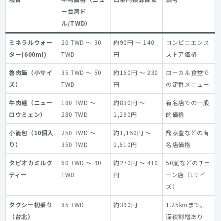
ー台湾ド
ル/TWD）
ミネラルウォー
20 TWD ～ 30
約90円 ～ 140
コンビニエンス
ター(600ml)
TWD
円
ストア価格
魯肉飯（小サイ
35 TWD ～ 50
約160円 ～ 230
ローカル食堂で
ズ）
TWD
円
の定番メニュー
牛肉麺（ニュー
180 TWD ～
約830円 ～
有名店での一般
ロウミェン）
280 TWD
1,290円
的価格
小籠包（10個入
250 TWD ～
約1,150円 ～
鼎泰豊などの有
り）
350 TWD
1,610円
名店価格
タピオカミルク
60 TWD ～ 90
約270円 ～ 410
50嵐などのチェ
ティー
TWD
円
ーン店（Lサイ
ズ）
タクシー初乗り
85 TWD
約390円
1.25kmまで。
（台北）
深夜割増あり