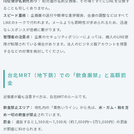
ID交換が名刺代わり：
初対面の名刺交換後、その場ですぐにLINEを交換す
ることも珍しくありません。
スピード重視：
企画書の送付や簡単な進捗報告、会食の調整などはすべて
LINEのトークで行われます。メールよりも即時性が求められるため、迅速
なレスポンスが信頼に繋がります。
管理者の注意点：
企業のセキュリティポリシーによっては、個人のLINE使
用が制限されている場合があります。法人のビジネス版アカウントを用意
するなどの対策を検討してください。
台北MRT（地下鉄）での「飲食厳禁」と高額罰
金
出張者が最も注意すべきは、台北MRTのルールです。
飲食禁止エリア：
改札内の「黄色いライン」から先は、
水・ガム・飴を含
め一切の飲食が禁止
されています。
罰金：
違反すると1,500元〜7,500元（約7,000円〜3万5,000円）の罰金
が即座に科せられます。