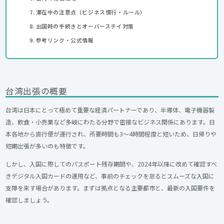
滞在中の注意点（ビジネス慣行・ルール）
出国時の手続きとオーバーステイ対策
参考リンク・公式情報
台湾出張の概要
​台湾は日本にとって極めて重要な経済パートナーであり、半導体、電子機器製
造、飲食・小売業など多岐にわたる分野で密接なビジネス関係にあります。日
本各地から直行便が運行され、所要時間も3〜4時間程度と短いため、日帰りや
短期出張が多いのも特徴です。
しかし、入国に際してのパスポート残存期間や、2024年以降に改めて確認すべ
きデジタル入国カードの運用など、事前のチェックを怠るとスムーズな入国に
支障を来す場合があります。まずは拠点となる主要都市と、最新の入国要件を
確認しましょう。