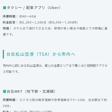
タクシー / 配車アプリ（Uber）
所要時間：
約40〜60分
料金目安：
約1,200〜1,500元（約6,000〜7,500円）
特徴：
ホテルまで直行できるため、荷物が多い場合や複数人での移動に最
適です。
台北松山空港（TSA）から市内へ
市内中心部にある松山空港は、都心の主要エリアまで驚くほど短時間でアクセ
ス可能です。
台北MRT（地下鉄・文湖線）
所要時間：
ビジネス街の南京復興や忠孝復興まで5〜10分、台北駅まで約
20分。
料金：
20〜35元（約100〜175円）