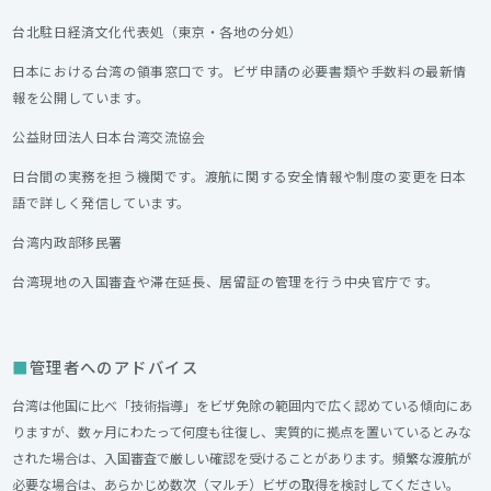
台北駐日経済文化代表処（東京・各地の分処）
日本における台湾の領事窓口です。ビザ申請の必要書類や手数料の最新情
報を公開しています。
公益財団法人日本台湾交流協会
日台間の実務を担う機関です。渡航に関する安全情報や制度の変更を日本
語で詳しく発信しています。
台湾内政部移民署
台湾現地の入国審査や滞在延長、居留証の管理を行う中央官庁です。
管理者へのアドバイス
台湾は他国に比べ「技術指導」をビザ免除の範囲内で広く認めている傾向にあ
りますが、数ヶ月にわたって何度も往復し、実質的に拠点を置いているとみな
された場合は、入国審査で厳しい確認を受けることがあります。頻繁な渡航が
必要な場合は、あらかじめ数次（マルチ）ビザの取得を検討してください。