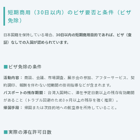
短期商用（30日以内）のビザ要否と条件（ビザ
免除）
日本国籍を保持している場合、
30日以内の短期商用目的であれば、ビザ（査
証）なしでの入国が認められています。
ビザ免除の条件
活動内容：
商談、会議、市場調査、展示会の参加、アフターサービス、契
約調印、報酬を伴わない短期間の技術指導などが含まれます。
パスポートの残存期間：
台湾入国時に、滞在予定日数以上の残存有効期間
があること（トラブル回避のため3ヶ月以上の残存を強く推奨）。
帰国手段：
帰国または次目的地への航空券を所持していること。
実際の滞在許可日数