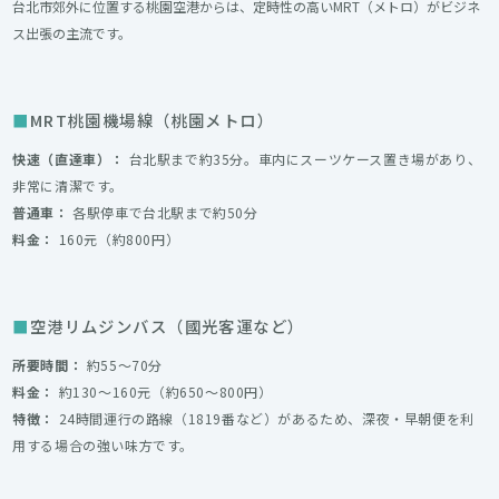
台北市郊外に位置する桃園空港からは、定時性の高いMRT（メトロ）がビジネ
ス出張の主流です。
MRT桃園機場線（桃園メトロ）
快速（直達車）：
台北駅まで約35分。車内にスーツケース置き場があり、
非常に清潔です。
普通車：
各駅停車で台北駅まで約50分
料金：
160元（約800円）
空港リムジンバス（國光客運など）
所要時間：
約55〜70分
料金：
約130〜160元（約650〜800円）
特徴：
24時間運行の路線（1819番など）があるため、深夜・早朝便を利
用する場合の強い味方です。