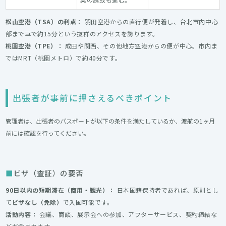
松山空港（TSA）の利点：
羽田空港からの直行便が発着し、台北市内中心
部まで車で約15分という抜群のアクセスを誇ります。
桃園空港（TPE）：
成田や関西、その他地方空港からの便が中心。市内ま
ではMRT（桃園メトロ）で約40分です。
出張者が事前に押さえるべきポイント
管理者は、出張者のパスポートが以下の条件を満たしているか、渡航の1ヶ月
前には確認を行ってください。
ビザ（査証）の要否
90日以内の短期滞在（商用・観光）：
日本国籍保持者であれば、原則とし
て
ビザなし（免除）
で入国可能です。
活動内容：
会議、商談、展示会への参加、アフターサービス、契約締結な