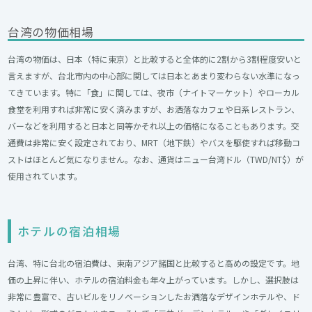
台湾の物価相場
台湾の物価は、日本（特に東京）と比較すると全体的に2割から3割程度安いと
言えますが、台北市内の中心部に関しては日本とあまり変わらない水準になっ
てきています。特に「食」に関しては、夜市（ナイトマーケット）やローカル
食堂を利用すれば非常に安く済みますが、お洒落なカフェや日系レストラン、
バーなどを利用すると日本と同等かそれ以上の価格になることもあります。交
通費は非常に安く設定されており、MRT（地下鉄）やバスを駆使すれば移動コ
ストはほとんど気になりません。なお、通貨はニュー台湾ドル（TWD/NT$）が
使用されています。
ホテルの宿泊相場
台湾、特に台北の宿泊費は、東南アジア諸国と比較すると高めの設定です。地
価の上昇に伴い、ホテルの宿泊料金も年々上がっています。しかし、選択肢は
非常に豊富で、古いビルをリノベーションしたお洒落なデザインホテルや、ド