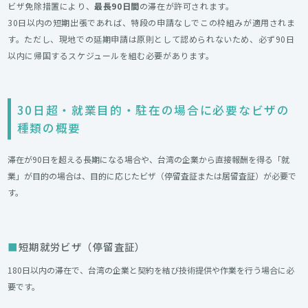
ビザ免除措置により、
最長90日間
の滞在が許可されます。
30日以内の短期出張であれば、特段の申請なしでこの枠組みが適用されま
す。ただし、現地での延期申請は原則として認められないため、必ず90日
以内に帰国するスケジュールを組む必要があります。
30日超・就業目的・駐在の場合に必要なビザの
種類の概要
滞在が90日を超える長期になる場合や、台湾の企業から直接報酬を得る「就
業」が目的の場合は、目的に応じたビザ（停留査証または居留査証）が必要で
す。
短期就労ビザ（停留査証）
180日以内の滞在で、台湾の企業と契約を結び技術提供や作業を行う場合に必
要です。