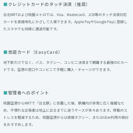
クレジットカードのタッチ決済（推奨）
台北MRTおよび桃園メトロでは、Visa、Mastercard、JCB等のタッチ決済対応
カードを直接改札にかざして入場できます。Apple PayやGoogle Payに登録し
たスマホでも同様に通過可能です。
悠遊カード（EasyCard）
地下鉄だけでなく、バス、タクシー、コンビニ決済まで網羅する最強のICカー
ドです。空港の窓口やコンビニで手軽に購入・チャージができます。
管理者へのポイント
桃園空港からMRTで「台北駅」に到着した後、駅構内が非常に広く複雑なた
め、不慣れな出張者は地上に出るまでに迷うケースが多々あります。移動のス
トレスを軽減するため、桃園空港からは直接タクシー、またはUber利用の検討
をおすすめします。