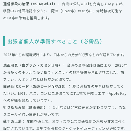
通信手段の確保（eSIM/Wi-Fi）：
台湾は公共Wi-Fiも充実していますが、
移動中の地図確認やタクシー配車（Uber等）のために、常時接続可能な
eSIM等の準備を推奨します。
出張者個人が準備すべきこと（必需品）
2025年からの環境規制により、日本からの持参が必要なものが増えています。
洗面用具（歯ブラシ・カミソリ等）：
台湾の環境保護政策により、2025年
から多くのホテルで使い捨てアメニティの無料提供が禁止されました。歯
ブラシ、カミソリなどは持参が必須です。
交通系ICカード（悠遊カード/iPASS）：
既にお持ちの場合は持参してく
ださい。MRT、バス、コンビニ決済までこれ1枚で完結します（Apple Pay
への登録も普及しています）。
折りたたみ傘（晴雨兼用）：
台北などは非常に天気が変わりやすく、急な
スコールや強い日差しが多いです。
薄手の上着：
年間を通して、オフィスや公共交通機関の冷房が非常に強く
設定されています。夏場でも長袖のジャケットやカーディガンが必須です。