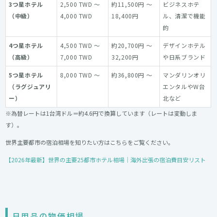
3つ星ホテル
2,500 TWD ～
約11,500円 ～
ビジネスホテ
（中級）
4,000 TWD
18,400円
ル、清潔で機能
的
4つ星ホテル
4,500 TWD ～
約20,700円 ～
デザインホテル
（高級）
7,000 TWD
32,200円
や日系ブランド
5つ星ホテル
8,000 TWD ～
約36,800円 ～
マンダリンオリ
（ラグジュアリ
エンタルやW台
ー）
北など
※為替レートは1台湾ドル＝約4.6円で換算しています（レートは変動しま
す）。
世界主要都市の宿泊相場を知りたい方はこちらをご覧ください。
【2026年最新】世界の主要25都市ホテル相場｜海外出張の宿泊費目安リスト
日用品の物価相場