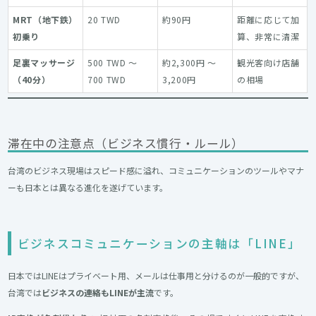
MRT（地下鉄）
20 TWD
約90円
距離に応じて加
初乗り
算、非常に清潔
足裏マッサージ
500 TWD ～
約2,300円 ～
観光客向け店舗
（40分）
700 TWD
3,200円
の相場
滞在中の注意点（ビジネス慣行・ルール）
台湾のビジネス現場はスピード感に溢れ、コミュニケーションのツールやマナ
ーも日本とは異なる進化を遂げています。
ビジネスコミュニケーションの主軸は「LINE」
日本ではLINEはプライベート用、メールは仕事用と分けるのが一般的ですが、
台湾では
ビジネスの連絡もLINEが主流
です。