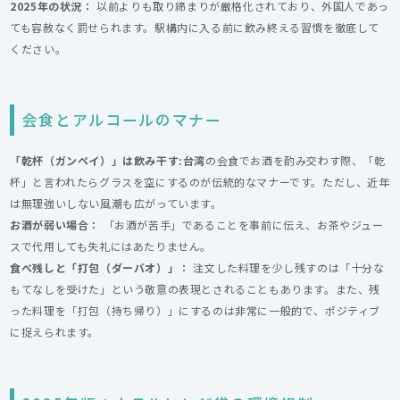
2025年の状況：
以前よりも取り締まりが厳格化されており、外国人であっ
ても容赦なく罰せられます。駅構内に入る前に飲み終える習慣を徹底して
ください。
会食とアルコールのマナー
「乾杯（ガンペイ）」は飲み干す:台湾
の会食でお酒を酌み交わす際、「乾
杯」と言われたらグラスを空にするのが伝統的なマナーです。ただし、近年
は無理強いしない風潮も広がっています。
お酒が弱い場合：
「お酒が苦手」であることを事前に伝え、お茶やジュー
スで代用しても失礼にはあたりません。
食べ残しと「打包（ダーバオ）」：
注文した料理を少し残すのは「十分な
もてなしを受けた」という敬意の表現とされることもあります。また、残
った料理を「打包（持ち帰り）」にするのは非常に一般的で、ポジティブ
に捉えられます。