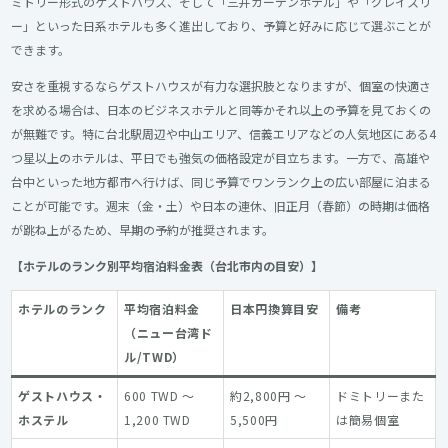
ミトリー形式のゲストハウス、そして「三井ガーデンホテル」や「グレイスリ
ー」といった日系ホテルも多く進出しており、予算と好みに応じて選ぶことが
できます。
安さを重視するならゲストハウスが有力な選択肢となりますが、個室の快適さ
を求める場合は、日本のビジネスホテルと同等かそれ以上の予算を見ておくの
が無難です。特に台北駅周辺や中山エリア、信義エリアなどの人気地区にある4
つ星以上のホテルは、平日でも強気の価格設定が目立ちます。一方で、高雄や
台中といった地方都市へ行けば、同じ予算でワンランク上の広い部屋に泊まる
ことが可能です。週末（金・土）や日本の連休、旧正月（春節）の時期は価格
が跳ね上がるため、早期の予約が推奨されます。
【ホテルのランク別平均宿泊料金表（台北市内の目安）】
ホテルのランク
平均宿泊料金
日本円換算目安
備考
（ニュー台湾ド
ル/TWD）
ゲストハウス・
600 TWD ～
約2,800円 ～
ドミトリーまた
ホステル
1,200 TWD
5,500円
は簡易個室