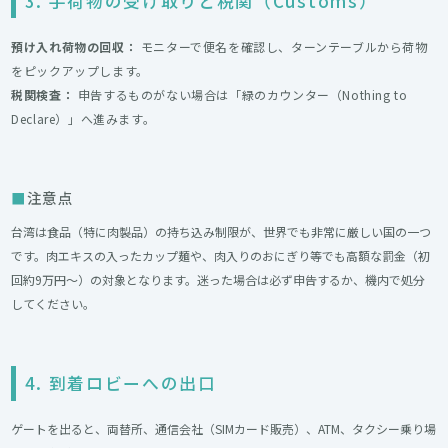
3. 手荷物の受け取りと税関（Customs）
預け入れ荷物の回収：
モニターで便名を確認し、ターンテーブルから荷物
をピックアップします。
税関検査：
申告するものがない場合は「緑のカウンター（Nothing to
Declare）」へ進みます。
注意点
台湾は食品（特に肉製品）の持ち込み制限が、世界でも非常に厳しい国の一つ
です。肉エキスの入ったカップ麺や、肉入りのおにぎり等でも高額な罰金（初
回約9万円〜）の対象となります。迷った場合は必ず申告するか、機内で処分
してください。
4. 到着ロビーへの出口
ゲートを出ると、両替所、通信会社（SIMカード販売）、ATM、タクシー乗り場