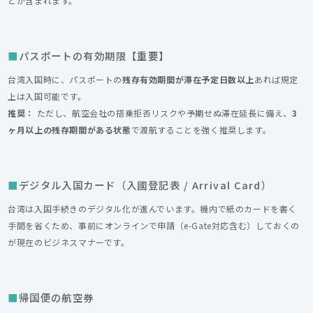
どが含まれます。
パスポートの有効期限【重要】
台湾入国時に、パスポートの
残存有効期間が滞在予定日数以上
あれば規定
上は入国可能です。
推奨：
ただし、航空会社の搭乗拒否リスクや予期せぬ滞在延長に備え、
3
ヶ月以上の残存期間がある状態
で渡航することを強く推奨します。
デジタル入国カード（入國登記表 / Arrival Card）
台湾は入国手続きのデジタル化が進んでいます。機内で紙のカードを書く
手間を省くため、事前にオンラインで申請（e-Gate対応含む）しておくの
が現在のビジネスマナーです。
帰国便の航空券