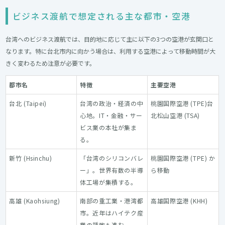
ビジネス渡航で想定される主な都市・空港
台湾へのビジネス渡航では、目的地に応じて主に以下の3つの空港が玄関口と
なります。特に台北市内に向かう場合は、利用する空港によって移動時間が大
きく変わるため注意が必要です。
都市名
特徴
主要空港
台北 (Taipei)
台湾の政治・経済の中
桃園国際空港 (TPE)台
心地。IT・金融・サー
北松山空港 (TSA)
ビス業の本社が集ま
る。
新竹 (Hsinchu)
「台湾のシリコンバレ
桃園国際空港 (TPE) か
ー」。世界有数の半導
ら移動
体工場が集積する。
高雄 (Kaohsiung)
南部の重工業・港湾都
高雄国際空港 (KHH)
市。近年はハイテク産
業の誘致も進む。