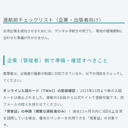
渡航前チェックリスト（企業・出張者向け）
台湾出張を成功させるためには、デジタル手続きの完了と、現地の環境規制に
合わせた準備が欠かせません。
企業（管理者）側で準備・確認すべきこと
管理者は、出張者が最新の制度に対応できているか、以下の項目をチェックし
てください。
オンライン入国カード（TWAC）の登録確認：
2025年10月より紙の入国
カードは廃止されました。渡航の3日前から
公式サイト
で登録可能です。完
了メールの控えを持たせてください。
「常客証」の申請（頻繁な渡航者のみ）：
過去12ヶ月以内に3回以上台湾
を訪問している場合、優先カウンターを利用できる「常客証」の対象で
す。