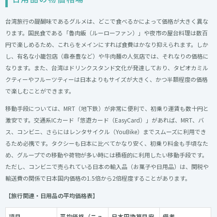
台湾旅行の醍醐味であるグルメは、どこで食べるかによって価格が大きく異な
ります。国民食である「魯肉飯（ルーローファン）」や夜市の屋台料理は数百
円で楽しめるため、これらをメインにすれば食費はかなり抑えられます。しか
し、有名な小籠包店（鼎泰豊など）や牛肉麺の人気店では、それなりの価格に
なります。また、台湾はドリンクスタンド文化が発達しており、タピオカミル
クティーやフルーツティーは日本よりもサイズが大きく、かつ半額程度の価格
で楽しむことができます。
移動手段については、MRT（地下鉄）が非常に便利で、初乗り運賃も数十円と
激安です。交通系ICカード「悠遊カード（EasyCard）」があれば、MRT、バ
ス、コンビニ、さらにはレンタサイクル（YouBike）までスムーズに利用でき
るため必携です。タクシーも日本に比べてかなり安く、初乗り料金も手頃なた
め、グループでの移動や荷物が多い時には積極的に利用したい移動手段です。
ただし、コンビニで売られている日本の輸入品（お菓子や日用品）は、関税や
輸送費の関係で日本国内価格の1.5倍から2倍程度することがあります。
【旅行関連・日用品の平均価格表】
項目
平均価格（ニュ
日本円換算目安
備考