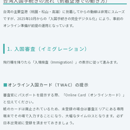
台湾入国手続きの流れ（到着空港での動き方）
台湾の主要空港（桃園・松山・高雄）に到着してからの動線は非常にスムーズ
ですが、2025年10月からの「入国手続きの完全デジタル化」により、事前の
オンライン準備が前提の運用となっています。
1. 入国審査（イミグレーション）
飛行機を降りたら「入境検査（Immigration）」の表示に従って進みます。
オンライン入国カード（TWAC）の提示
審査官にパスポートを提示する際、「Online Card（オンラインカード）」
と伝えてください。
紙のカードは廃止されているため、未登録の場合は審査エリアにある専用
端末でその場で入力することになり、大幅なタイムロスとなります。必ず
日本出発前に登録を済ませておきましょう。