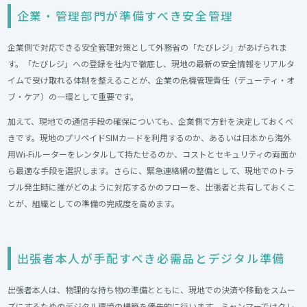
企業・管理部門が準備すべき安全管理
企業側で対応できる安全管理対策として外務省の「たびレジ」があげられま
す。「たびレジ」への登録を社内で徹底し、現地の最新の安全情報をリアルタ
イムで受け取れる体制を整えることが、企業の危機管理責任（デューティ・オ
ブ・ケア）の一環として重要です。
加えて、現地での通信手段の確保についても、企業側で方針を決定しておくべ
きです。現地のプリペイドSIMカードを利用するのか、あるいは日本から海外
用Wi-Fiルーターをレンタルして持たせるのか、コストとセキュリティの両面か
ら最適な手段を選択します。さらに、緊急連絡網の整備として、現地でのトラ
ブル発生時に誰がどのように対応するかのフローを、出張者と共有しておくこ
とが、組織としての準備の完成度を高めます。
出張者本人が手配すべき必需品とデジタル準備
出張者本人は、物理的な持ち物の準備とともに、現地での決済や移動をスムー
ズにするためのデジタル環境の構築を優先的に行います。ミャンマーではクレ