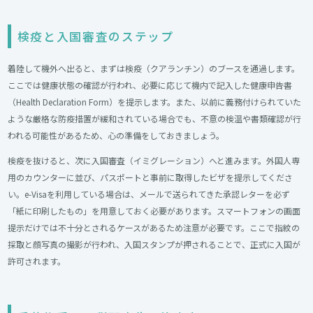
検疫と入国審査のステップ
着陸して機外へ出ると、まずは検疫（クアランチン）のブースを通過します。
ここでは健康状態の確認が行われ、必要に応じて機内で記入した健康申告書
（Health Declaration Form）を提示します。また、以前に義務付けられていた
ような厳格な防疫措置が緩和されている場合でも、不意の検温や書類確認が行
われる可能性があるため、心の準備をしておきましょう。
検疫を抜けると、次に入国審査（イミグレーション）へと進みます。外国人専
用のカウンターに並び、パスポートと事前に取得したビザを提示してくださ
い。e-Visaを利用している場合は、メールで送られてきた承認レターを必ず
「紙に印刷したもの」を用意しておく必要があります。スマートフォンの画面
提示だけでは不十分とされるケースがあるため注意が必要です。ここで指紋の
採取と顔写真の撮影が行われ、入国スタンプが押されることで、正式に入国が
許可されます。