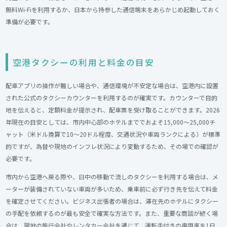
無料Wi-Fiを利用するか、日本から持参した通信端末をあらかじめ起動しておく
準備が必要です。
空港タクシーの利用と料金の目安
配車アプリの操作が難しい場合や、通信環境が不安定な場合は、空港内に設置
された公式のタクシーカウンターを利用するのが確実です。カウンターで目的
地を伝えると、定額料金が提示され、配車票を受け取ることができます。2026
年現在の目安としては、市内中心部のホテルまででおよそ15,000〜25,000チ
ャット（米ドル換算で10〜20ドル程度、交通状況や車両ランクによる）が標準
的ですが、為替や現地のインフレ状況により変動するため、その場での確認が
必要です。
市内から空港へ戻る際や、日中の移動で流しのタクシーを利用する場合は、メ
ーターが装備されていない車両が多いため、乗車前に必ず行き先を伝えて料金
を確定させてください。ビジネス出張者の場合は、滞在先のホテルにタクシー
の手配を依頼するのが最も安全で確実な方法です。また、重要な商談が続く場
合は、現地の旅行会社やレンタカー会社を通じて、運転手付きの専用車を1日