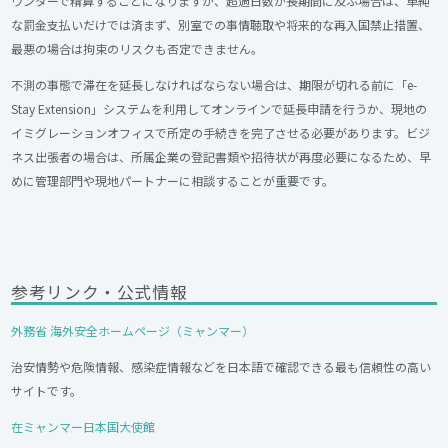
ウンターで精算することになりますが、超過日数が長期間に及ぶ場合は、単純
な罰金支払いだけでは済まず、別室での事情聴取や将来的な再入国禁止措置、
最悪の場合は拘束のリスクも否定できません。
不測の事態で滞在を延長しなければならない場合は、期限が切れる前に「e-
Stay Extension」システムを利用してオンラインで延長申請を行うか、現地の
イミグレーションオフィスで所定の手続きを完了させる必要があります。ビジ
ネス出張者の場合は、所属企業の登記書類や招待状が再度必要になるため、早
めに管理部門や現地パートナーに相談することが重要です。
参考リンク・公式情報
外務省 海外安全ホームページ（ミャンマー）
治安情勢や危険情報、感染症情報などを日本語で確認できる最も信頼性の高い
サイトです。
在ミャンマー日本国大使館