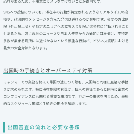
恐れがあるため、不用意にカメラを向けないことが鉄則です。
SNSへの投稿についても、滞在中の行動が特定されるようなリアルタイムの投
稿や、政治的なメッセージを含んだ発信は避けるのが賢明です。夜間の外出制
限（外出禁止令）や特定のエリアへの立ち入り制限が突発的に発動されること
もあるため、常に現地のニュースや日本大使館からの通知に耳を傾け、不特定
多数が集まる場所には近づかないという慎重な行動が、ビジネス渡航における
最大の安全対策となります。
出国時の手続きとオーバーステイ対策
ミャンマーでの業務を終えて帰国の途につく際も、入国時と同様に厳格な手続
きが求められます。特に滞在期限の管理は、個人の責任であると同時に企業の
コンプライアンスにも関わる重要な事項です。万が一の事態を防ぐため、最終
的なスケジュール確認と手続きの勘所を解説します。
出国審査の流れと必要な書類