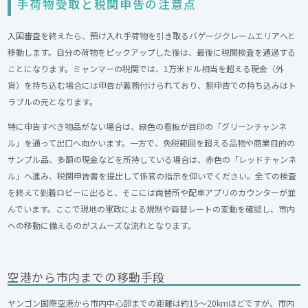
手荷物受取と税関申告の注意点
入国審査を終えたら、預け入れ手荷物を引き取るバゲージクレームエリアへと
移動します。自分の荷物をピックアップした後は、最後に税関検査を通過する
ことになります。ミャンマーの税関では、1万米ドル相当を超える現金（外
貨）を持ち込む場合には申告が義務付けられており、無申告での持ち込みはト
ラブルの元となります。
特に申告すべき物品がない場合は、緑色の看板が目印の「グリーンチャンネ
ル」を通って出口へ向かいます。一方で、免税範囲を超える品物や商業目的の
サンプル品、多額の現金などを所持している場合は、赤色の「レッドチャンネ
ル」へ進み、税関申告書を提出して係官の指示を仰いでください。全ての検査
を終えて到着ロビーに出ると、そこには両替所や配車アプリのカウンターが並
んでいます。ここで現地の軍政による規制や両替レートの変動を確認し、市内
への移動に備えるのがスムーズな流れとなります。
空港から市内までの移動手段
ヤンゴン国際空港から市内中心部までの距離は約15〜20kmほどですが、市内