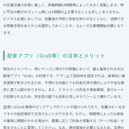
の交通渋滞は非常に激しく、移動時間は時間帯によって大きく変動します。特
に平日の朝夕のラッシュ時には1時間以上を要することも珍しくありません。
ビジネス出張においては、到着後の予定に余裕を持たせるとともに、信頼でき
る移動手段をあらかじめ選択しておくことが、スムーズな業務開始の鍵となり
ます。
配車アプリ（Grab等）の活用とメリット
現在のミャンマー、特にヤンゴン市内での移動において、最も推奨されるのは
配車アプリ「Grab」の利用です。アプリ上で目的地を設定すれば、乗車前に確
定運賃が表示されるため、不慣れな外国人でも料金交渉の煩わしさや不当な請
求に遭う心配がありません。また、ドライバーの氏名や車両情報、走行ルート
が記録されるため、安全性の面でも従来の流しのタクシーより優れています。
空港にはGrab専用のピックアップポイントが設けられており、到着ロビーを出
てすぐの指定場所で合流することができます。ただし、時間帯によっては車両
の確保に時間がかかる場合や、需要に応じて料金が変動する（サージ料金）が
発生することに留意してください。なお、通信環境が必要となるため、空港の