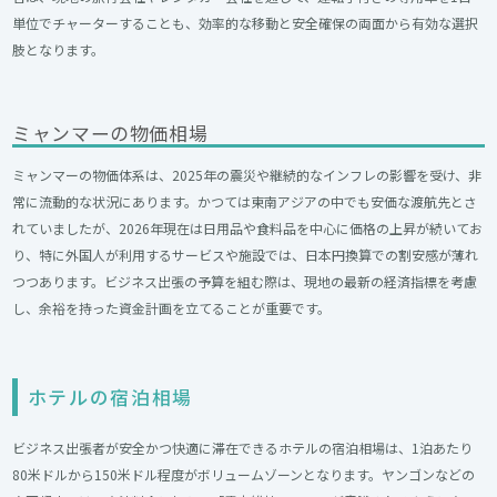
単位でチャーターすることも、効率的な移動と安全確保の両面から有効な選択
肢となります。
ミャンマーの物価相場
ミャンマーの物価体系は、2025年の震災や継続的なインフレの影響を受け、非
常に流動的な状況にあります。かつては東南アジアの中でも安価な渡航先とさ
れていましたが、2026年現在は日用品や食料品を中心に価格の上昇が続いてお
り、特に外国人が利用するサービスや施設では、日本円換算での割安感が薄れ
つつあります。ビジネス出張の予算を組む際は、現地の最新の経済指標を考慮
し、余裕を持った資金計画を立てることが重要です。
ホテルの宿泊相場
ビジネス出張者が安全かつ快適に滞在できるホテルの宿泊相場は、1泊あたり
80米ドルから150米ドル程度がボリュームゾーンとなります。ヤンゴンなどの