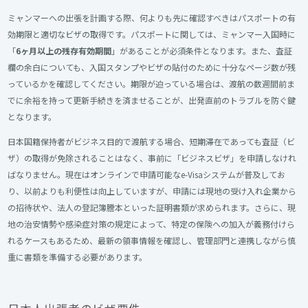
ミャンマーへの出張を計画する際、何よりも先に確認すべきはパスポートの有
効期限と適切なビザの取得です。パスポートに関しては、ミャンマー入国時に
「
6ヶ月以上の残存有効期間
」があることが必須条件となります。また、査証
欄の余白についても、入国スタンプやビザの貼付のために十分なページ数が残
っているかを確認してください。期限が迫っている場合は、渡航の数週間前ま
でに余裕を持って更新手続きを済ませることが、出発直前のトラブルを防ぐ鍵
となります。
日本国籍保持者がビジネス目的で渡航する場合、短期滞在であっても査証（ビ
ザ）の取得が免除されることはなく、事前に「ビジネスビザ」を申請しなけれ
ばなりません。現在はオンラインで申請可能なe-Visaシステムが普及してお
り、以前よりも利便性は向上していますが、申請には現地の受け入れ企業から
の招待状や、法人の登記簿謄本といった証明書類が求められます。さらに、現
地の治安情勢や感染症対策の規定によって、特定の保険への加入が義務付けら
れるケースもあるため、最新の領事情報を確認し、管理部門と連携しながら慎
重に書類を準備する必要があります。