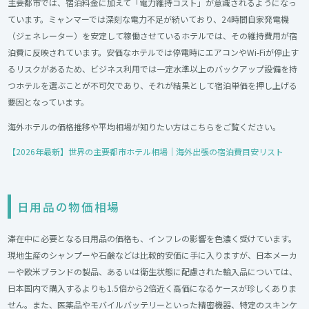
主要都市では、宿泊料金に加えて「電力維持コスト」が意識されるようになっ
ています。ミャンマーでは深刻な電力不足が続いており、24時間自家発電機
（ジェネレーター）を安定して稼働させているホテルでは、その維持費用が宿
泊費に反映されています。安価なホテルでは停電時にエアコンやWi-Fiが停止す
るリスクがあるため、ビジネス利用では一定水準以上のバックアップ設備を持
つホテルを選ぶことが不可欠であり、それが結果として宿泊単価を押し上げる
要因となっています。
海外ホテルの価格推移や平均相場が知りたい方はこちらをご覧ください。
【2026年最新】世界の主要都市ホテル相場｜海外出張の宿泊費目安リスト
日用品の物価相場
滞在中に必要となる日用品の価格も、インフレの影響を色濃く受けています。
現地生産のシャンプーや石鹸などは比較的安価に手に入りますが、日本メーカ
ーや欧米ブランドの製品、あるいは衛生状態に配慮された輸入品については、
日本国内で購入するよりも1.5倍から2倍近く高価になるケースが珍しくありま
せん。また、医薬品やモバイルバッテリーといった精密機器、特定のスキンケ