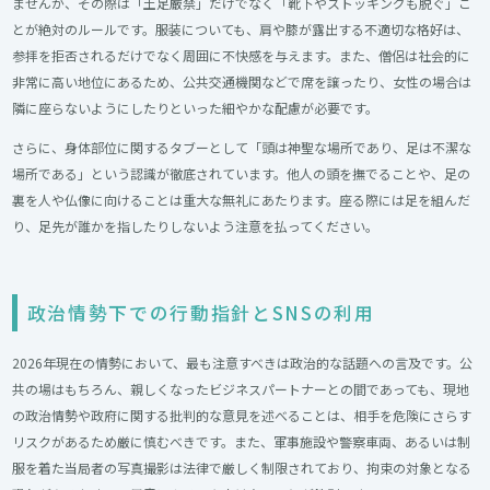
ませんが、その際は「土足厳禁」だけでなく「靴下やストッキングも脱ぐ」こ
とが絶対のルールです。服装についても、肩や膝が露出する不適切な格好は、
参拝を拒否されるだけでなく周囲に不快感を与えます。また、僧侶は社会的に
非常に高い地位にあるため、公共交通機関などで席を譲ったり、女性の場合は
隣に座らないようにしたりといった細やかな配慮が必要です。
さらに、身体部位に関するタブーとして「頭は神聖な場所であり、足は不潔な
場所である」という認識が徹底されています。他人の頭を撫でることや、足の
裏を人や仏像に向けることは重大な無礼にあたります。座る際には足を組んだ
り、足先が誰かを指したりしないよう注意を払ってください。
政治情勢下での行動指針とSNSの利用
2026年現在の情勢において、最も注意すべきは政治的な話題への言及です。公
共の場はもちろん、親しくなったビジネスパートナーとの間であっても、現地
の政治情勢や政府に関する批判的な意見を述べることは、相手を危険にさらす
リスクがあるため厳に慎むべきです。また、軍事施設や警察車両、あるいは制
服を着た当局者の写真撮影は法律で厳しく制限されており、拘束の対象となる