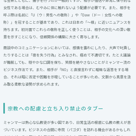
な会釈とともに、握手を行うのが一般的ですが、相手が僧侶や非常に保守的な
女性である場合は、むやみに体に触れないよう配慮が必要です。また、相手を
呼ぶ際は名前に「U（ウ：男性への敬称）」や「Daw（ドー：女性への敬
称）」を冠することが基本であり、これは日本の「～様」に近いニュアンスを
持ちます。初対面でこれらの敬称を正しく使うことは、相手の文化への深い敬
意を示すことになり、信頼関係の構築に大きく寄与します。
商談中のコミュニケーションにおいては、感情を露わにしたり、大声で叱責し
たりすることは「徳を失う行為」とみなされ、極めて不適切です。たとえ議論
が難航しても、穏やかな口調を保ち、笑顔を絶やさないことがミャンマー流の
ビジネス作法です。また、相手が「NO」と直接言わずに曖昧な返答をする場
合、それは暗に否定や困難を示唆していることが多いため、文脈から真意を汲
み取る柔軟な姿勢が求められます。
宗教への配慮と立ち入り禁止のタブー
ミャンマーは熱心な仏教徒が多い国であり、日常生活の根底に仏教の教えが息
づいています。ビジネスの合間に寺院（パゴダ）を訪れる機会があるかもしれ