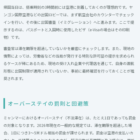
帰国当日は、搭乗時刻の3時間前には空港に到着しておくのが理想的です。ヤ
ンゴン国際空港などの出国ロビーでは、まず航空会社のカウンターでチェック
インを行い、その後に出国審査（イミグレーション）へと進みます。ここで提
示するのは、パスポートと入国時に使用したビザ（e-Visaの場合はその印刷
物）です。
審査官は滞在期限を超過していないかを厳密にチェックします。また、現地の
情勢によっては、労働省などの当局が発行する特別な許可証の提示を求められ
るケースが稀にあるため、現地の受け入れ企業や代理店を通じて、自身の渡航
形態に出国制限が適用されていないか、事前に最終確認を行っておくことが推
奨されます。
オーバーステイの罰則と回避策
ミャンマーにおけるオーバーステイ（不法滞在）は、たとえ1日であっても罰金
の対象となります。2026年現在の一般的な規定では、滞在期限を超過した場
合、1日につき3〜5米ドル相当の罰金が課せられます。罰金は空港の支払いカ