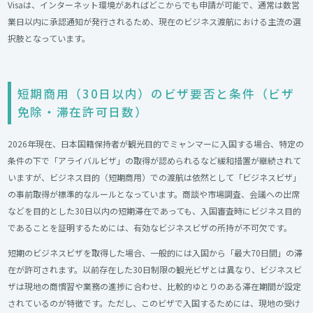
Visaは、インターネット環境があればどこからでも申請が可能で、通常は数営
業日以内に承認通知が発行されるため、現在のビジネス渡航における主流の選
択肢となっています。
短期商用（30日以内）のビザ要否と条件（ビザ
免除・滞在許可日数）
2026年現在、日本国籍保持者が観光目的でミャンマーに入国する場合、特定の
条件の下で「アライバルビザ」の取得が認められるなど緩和措置が継続されて
いますが、ビジネス目的（短期商用）での渡航は依然として「ビジネスビザ」
の事前取得が標準的なルールとなっています。商談や市場調査、会議への出席
などを目的とした30日以内の短期滞在であっても、入国審査時にビジネス目的
であることを証明するためには、有効なビジネスビザの所持が不可欠です。
短期のビジネスビザを取得した場合、一般的には入国から「最大70日間」の滞
在が許可されます。以前存在した30日制限の観光ビザとは異なり、ビジネスビ
ザは現地の商慣習や業務の進捗に合わせ、比較的ゆとりのある滞在期間が設定
されているのが特徴です。ただし、このビザで入国するためには、現地の受け