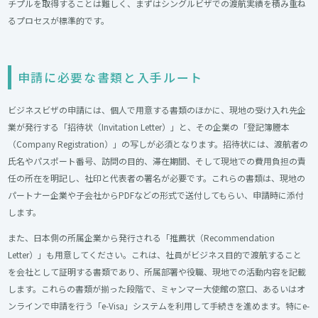
チプルを取得することは難しく、まずはシングルビザでの渡航実績を積み重ね
るプロセスが標準的です。
申請に必要な書類と入手ルート
ビジネスビザの申請には、個人で用意する書類のほかに、現地の受け入れ先企
業が発行する「招待状（Invitation Letter）」と、その企業の「登記簿謄本
（Company Registration）」の写しが必須となります。招待状には、渡航者の
氏名やパスポート番号、訪問の目的、滞在期間、そして現地での費用負担の責
任の所在を明記し、社印と代表者の署名が必要です。これらの書類は、現地の
パートナー企業や子会社からPDFなどの形式で送付してもらい、申請時に添付
します。
また、日本側の所属企業から発行される「推薦状（Recommendation
Letter）」も用意してください。これは、社員がビジネス目的で渡航すること
を会社として証明する書類であり、所属部署や役職、現地での活動内容を記載
します。これらの書類が揃った段階で、ミャンマー大使館の窓口、あるいはオ
ンラインで申請を行う「e-Visa」システムを利用して手続きを進めます。特にe-