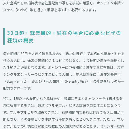
入れ企業からの招待状や会社登記簿の写しを事前に用意し、オンライン申請シ
ステム（e-Visa）等を通じて承認を得ておく必要があります。
30日超・就業目的・駐在の場合に必要なビザの
種類の概要
滞在期間が30日を大きく超える場合や、現地に赴任して本格的な就業・駐在を
行う場合には、通常の短期ビジネスビザではなく、より長期の滞在を前提とし
た手続きが必要となります。ミャンマーに中長期的に滞在する駐在員は、まず
シングルエントリーのビジネスビザで入国し、現地到着後に「滞在延長許可
（Stay Permit）」および「再入国許可（Re-entry Visa）」の申請を行うのが一
般的なフローです。
特に、1年以上の長期にわたる駐在や、頻繁に日本とミャンマーを往復する業
務に従事する場合は、数次（マルチプル）ビザの取得を目指すことになりま
す。マルチプルビザを取得できれば、有効期間内であれば何度でも入出国が可
能となり、その都度ビザを申請する手間を省くことができます。ただし、マル
チプルビザの申請には過去に複数回の入国実績があることや、ミャンマー投資