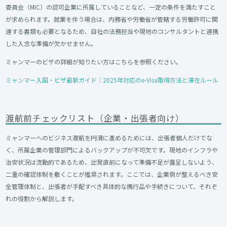
委員会（MIC）の認可企業に所属していることなど、一定の条件を満たすこと
が求められます。就業を伴う場合は、内務省や労働省が管轄する労働許可に関
連する書類も必要となるため、自社の法務担当や現地のコンサルタントと連携
した入念な準備が欠かせません。
ミャンマーのビザの詳細が知りたい方はこちらを参照ください。
ミャンマー入国・ビザ最新ガイド｜2025年対応のe-Visa取得方法と滞在ルール
渡航前チェックリスト（企業・出張者向け）
ミャンマーへのビジネス渡航を円滑に進めるためには、出張者個人だけでな
く、所属企業の管理部門によるバックアップが不可欠です。現地のインフラや
治安状況は流動的であるため、出発直前になって準備不足が露呈しないよう、
二重の確認体制を敷くことが推奨されます。ここでは、企業側が整えるべき安
全管理体制と、出張者が手配すべき具体的な携行品や手続きについて、それぞ
れの役割から解説します。