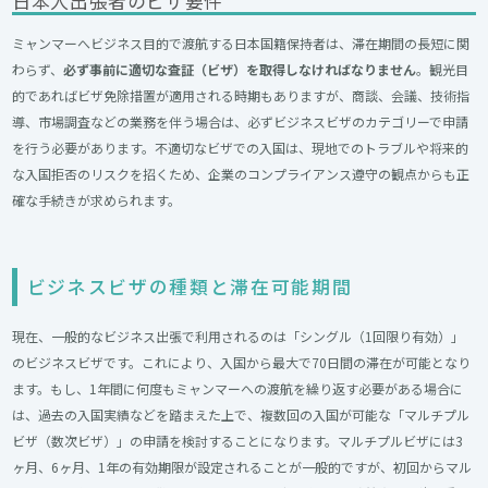
日本人出張者のビザ要件
ミャンマーへビジネス目的で渡航する日本国籍保持者は、滞在期間の長短に関
わらず、
必ず事前に適切な査証（ビザ）を取得しなければなりません
。観光目
的であればビザ免除措置が適用される時期もありますが、商談、会議、技術指
導、市場調査などの業務を伴う場合は、必ずビジネスビザのカテゴリーで申請
を行う必要があります。不適切なビザでの入国は、現地でのトラブルや将来的
な入国拒否のリスクを招くため、企業のコンプライアンス遵守の観点からも正
確な手続きが求められます。
ビジネスビザの種類と滞在可能期間
現在、一般的なビジネス出張で利用されるのは「シングル（1回限り有効）」
のビジネスビザです。これにより、入国から最大で70日間の滞在が可能となり
ます。もし、1年間に何度もミャンマーへの渡航を繰り返す必要がある場合に
は、過去の入国実績などを踏まえた上で、複数回の入国が可能な「マルチプル
ビザ（数次ビザ）」の申請を検討することになります。マルチプルビザには3
ヶ月、6ヶ月、1年の有効期限が設定されることが一般的ですが、初回からマル