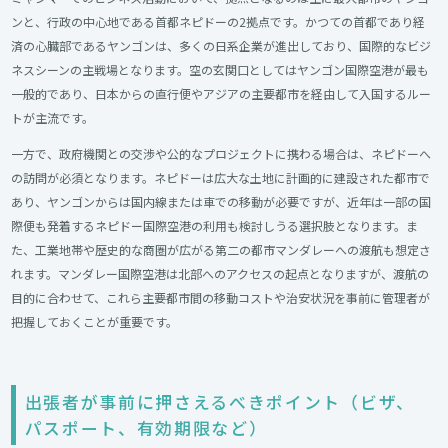
ンと、行政の中心地である首都ネピドーの2拠点です。かつての首都であり経
済の心臓部であるヤンゴンは、多くの日系企業が進出しており、国際的なビジ
ネスシーンの主戦場となります。空の玄関口としてはヤンゴン国際空港が最も
一般的であり、日本からの直行便やアジアの主要都市を経由して入国するルー
トが主流です。
一方で、政府機関との交渉や公的なプロジェクトに携わる場合は、ネピドーへ
の訪問が必須となります。ネピドーは広大な土地に計画的に建設された都市で
あり、ヤンゴンからは国内線または車での移動が必要ですが、近年は一部の国
際便も発着するネピドー国際空港の利用も検討しうる選択肢となります。ま
た、工業地帯や歴史的な商圏が広がる第二の都市マンダレーへの渡航も想定さ
れます。マンダレー国際空港は北部へのアクセスの起点となりますが、渡航の
目的に合わせて、これら主要都市間の移動コストや治安状況を事前に管理者が
把握しておくことが重要です。
出張者が事前に押さえるべきポイント（ビザ、
パスポート、有効期限など）