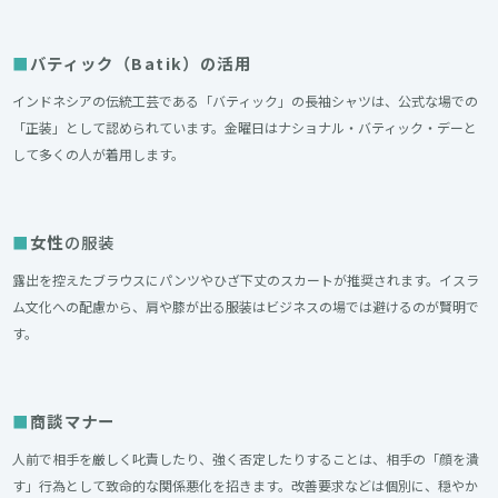
バティック（Batik）の活用
インドネシアの伝統工芸である「バティック」の長袖シャツは、公式な場での
「正装」として認められています。金曜日はナショナル・バティック・デーと
して多くの人が着用します。
女性
の服装
露出を控えたブラウスにパンツやひざ下丈のスカートが推奨されます。イスラ
ム文化への配慮から、肩や膝が出る服装はビジネスの場では避けるのが賢明で
す。
商談マナー
人前で相手を厳しく叱責したり、強く否定したりすることは、相手の「顔を潰
す」行為として致命的な関係悪化を招きます。改善要求などは個別に、穏やか