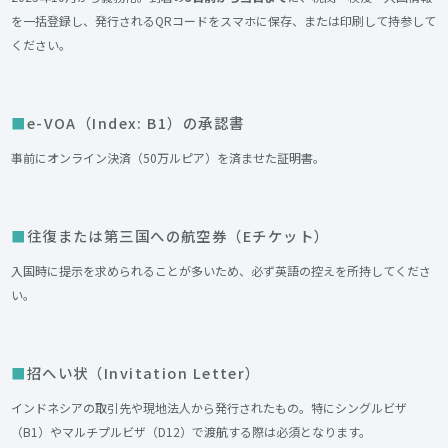
を一括登録し、発行されるQRコードをスマホに保存、または印刷して持参して
ください。
e-VOA（Index: B1）の承認書
事前にオンライン決済（50万ルピア）を済ませた証明書。
往復または第三国への航空券（Eチケット）
入国時に提示を求められることが多いため、必ず英語の控えを所持してくださ
い。
招へい状（Invitation Letter）
インドネシアの取引先や現地法人から発行されたもの。特にシングルビザ
（B1）やマルチプルビザ（D12）で渡航する際は必須となります。