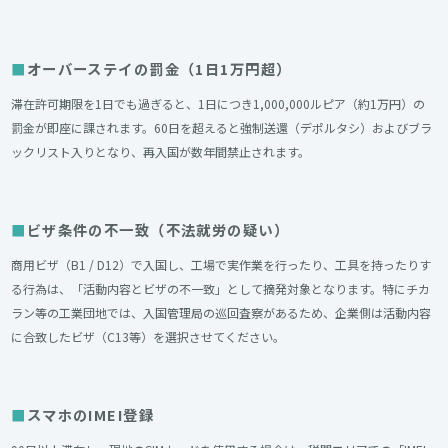
オーバーステイの罰金（1日1万円超）
滞在許可期限を1日でも過ぎると、1日につき1,000,000ルピア（約1万円）の
罰金が即座に課されます。60日を超えると強制送還（デポルタシ）およびブラ
ックリスト入りとなり、再入国が数年間禁止されます。
ビザ条件の不一致（不法就労の疑い）
商用ビザ（B1 / D12）で入国し、工場で実作業を行ったり、工具を持ったりす
る行為は、「活動内容とビザの不一致」として摘発対象となります。特にチカ
ラン等の工業団地では、入国管理局の巡回査察があるため、企業側は活動内容
に合致したビザ（C13等）を選択させてください。
スマホのIMEI登録