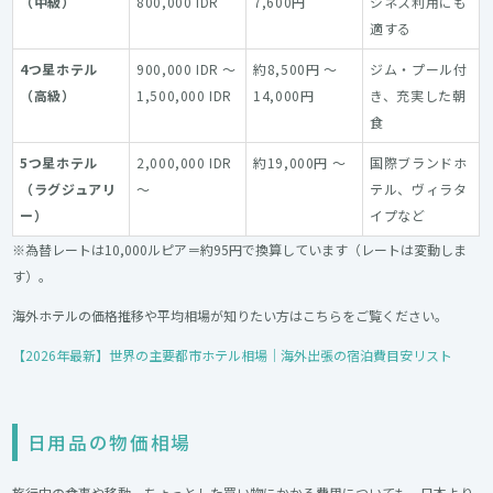
（中級）
800,000 IDR
7,600円
ジネス利用にも
適する
4つ星ホテル
900,000 IDR ～
約8,500円 ～
ジム・プール付
（高級）
1,500,000 IDR
14,000円
き、充実した朝
食
5つ星ホテル
2,000,000 IDR
約19,000円 ～
国際ブランドホ
（ラグジュアリ
～
テル、ヴィラタ
ー）
イプなど
※為替レートは10,000ルピア＝約95円で換算しています（レートは変動しま
す）。
海外ホテルの価格推移や平均相場が知りたい方はこちらをご覧ください。
【2026年最新】世界の主要都市ホテル相場｜海外出張の宿泊費目安リスト
日用品の物価相場
旅行中の食事や移動、ちょっとした買い物にかかる費用についても、日本より