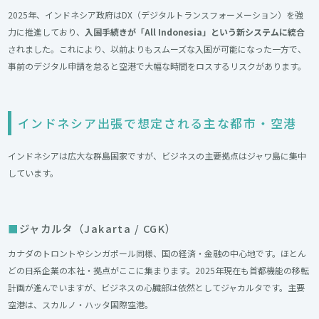
2025年、インドネシア政府はDX（デジタルトランスフォーメーション）を強
力に推進しており、
入国手続きが「All Indonesia」という新システムに統合
されました。これにより、以前よりもスムーズな入国が可能になった一方で、
事前のデジタル申請を怠ると空港で大幅な時間をロスするリスクがあります。
インドネシア出張で想定される主な都市・空港
インドネシアは広大な群島国家ですが、ビジネスの主要拠点はジャワ島に集中
しています。
ジャカルタ（Jakarta / CGK）
カナダのトロントやシンガポール同様、国の経済・金融の中心地です。ほとん
どの日系企業の本社・拠点がここに集まります。2025年現在も首都機能の移転
計画が進んでいますが、ビジネスの心臓部は依然としてジャカルタです。主要
空港は、スカルノ・ハッタ国際空港。