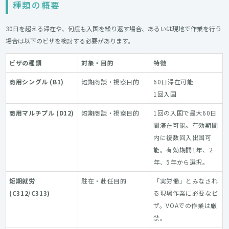
種類の概要
30日を超える滞在や、何度も入国を繰り返す場合、あるいは現地で作業を行う
場合は以下のビザを検討する必要があります。
ビザの種類
対象・目的
特徴
商用シングル (B1)
短期商談・視察目的
60日滞在可能
1回入国
商用マルチプル (D12)
短期商談・視察目的
1回の入国で最大60日
間滞在可能。有効期間
内に複数回入出国可
能。有効期間1年、2
年、5年から選択。
短期就労
駐在・赴任目的
「実労働」とみなされ
(C312/C313)
る現場作業に必要なビ
ザ。VOAでの作業は厳
禁。