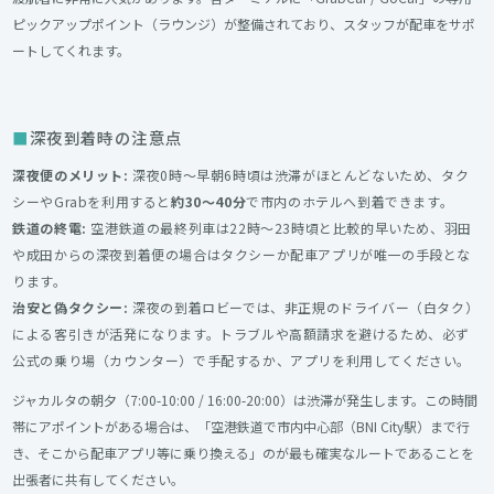
ピックアップポイント（ラウンジ）が整備されており、スタッフが配車をサポ
ートしてくれます。
深夜到着時の注意点
深夜便のメリット:
深夜0時〜早朝6時頃は渋滞がほとんどないため、タク
シーやGrabを利用すると
約30〜40分
で市内のホテルへ到着できます。
鉄道の終電:
空港鉄道の最終列車は22時〜23時頃と比較的早いため、羽田
や成田からの深夜到着便の場合はタクシーか配車アプリが唯一の手段とな
ります。
治安と偽タクシー:
深夜の到着ロビーでは、非正規のドライバー（白タク）
による客引きが活発になります。トラブルや高額請求を避けるため、必ず
公式の乗り場（カウンター）で手配するか、アプリを利用してください。
ジャカルタの朝夕（7:00-10:00 / 16:00-20:00）は渋滞が発生します。この時間
帯にアポイントがある場合は、「空港鉄道で市内中心部（BNI City駅）まで行
き、そこから配車アプリ等に乗り換える」のが最も確実なルートであることを
出張者に共有してください。