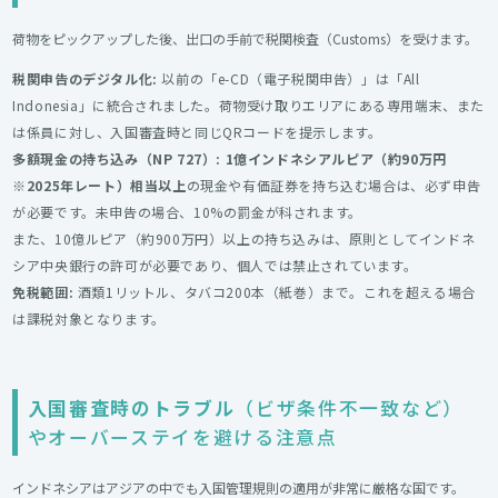
荷物をピックアップした後、出口の手前で税関検査（Customs）を受けます。
税関申告のデジタル化:
以前の「e-CD（電子税関申告）」は「All
Indonesia」に統合されました。荷物受け取りエリアにある専用端末、また
は係員に対し、入国審査時と同じQRコードを提示します。
多額現金の持ち込み（NP 727）:
1億インドネシアルピア（約90万円
※2025年レート）相当以上
の現金や有価証券を持ち込む場合は、必ず申告
が必要です。未申告の場合、10%の罰金が科されます。
また、10億ルピア（約900万円）以上の持ち込みは、原則としてインドネ
シア中央銀行の許可が必要であり、個人では禁止されています。
免税範囲:
酒類1リットル、タバコ200本（紙巻）まで。これを超える場合
は課税対象となります。
入国審査時のトラブル
（ビザ条件不一致など）
やオーバーステイを避ける注意点
インドネシアはアジアの中でも入国管理規則の適用が非常に厳格な国です。