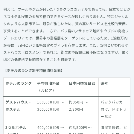
例えば、プールやジムが付いた4つ星クラスのホテルであっても、日本ではビジ
ネスホテル程度の金額で宿泊できるケースが珍しくありません。特にジャカル
タのような大都市では、競争が激しいため、質の高いサービスを比較的安価に
享受することができます。一方で、バリ島のヌサドゥア地区やウブドの高級リ
ゾートエリアでは、世界中の富裕層をターゲットにしているため、1泊数万円
から数十万円という価格設定のヴィラも存在します。また、安宿といわれるゲ
ストハウス（ロスメン）であれば、衛生面や設備は最小限になりますが、驚く
ほどの低価格で長期滞在することも可能です。
【ホテルのランク別平均宿泊料金表】
ホテルのランク
平均宿泊料金
日本円換算目安
備考
（ルピア）
ゲストハウス・
100,000 IDR ～
約950円 ～
バックパッカー
ホステル
300,000 IDR
2,800円
向け、ドミトリ
ーなど
3つ星ホテル
400,000 IDR ～
約3,800円 ～
清潔で快適、ビ