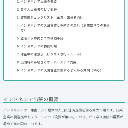
インドネシア出張の概要
日本人出張者のビザ要件
渡航前チェックリスト（企業・出張者向け）
インドネシアの入国審査と手続きの流れ（到着空港での動き
方）
空港から市内までの移動手段
インドネシアの物価相場
滞在中の注意点（ビジネス慣行・ルール）
出国時の手続きとオーバーステイ対策
インドネシアの入国審査に関するよくある質問（FAQ）
インドネシア出張の概要
インドネシアは、東南アジア最大の人口と経済規模を誇る巨大市場です。日系
企業の製造拠点やスタートアップ投資が集中しており、ビジネス渡航の需要が
極めて高い国の一つです。