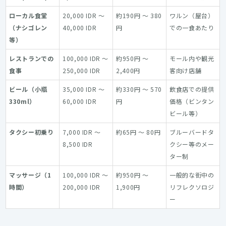
ローカル食堂
20,000 IDR ～
約190円 ～ 380
ワルン（屋台）
（ナシゴレン
40,000 IDR
円
での一食あたり
等）
レストランでの
100,000 IDR ～
約950円 ～
モール内や観光
食事
250,000 IDR
2,400円
客向け店舗
ビール（小瓶
35,000 IDR ～
約330円 ～ 570
飲食店での提供
330ml）
60,000 IDR
円
価格（ビンタン
ビール等）
タクシー初乗り
7,000 IDR ～
約65円 ～ 80円
ブルーバードタ
8,500 IDR
クシー等のメー
ター制
マッサージ（1
100,000 IDR ～
約950円 ～
一般的な街中の
時間）
200,000 IDR
1,900円
リフレクソロジ
ー