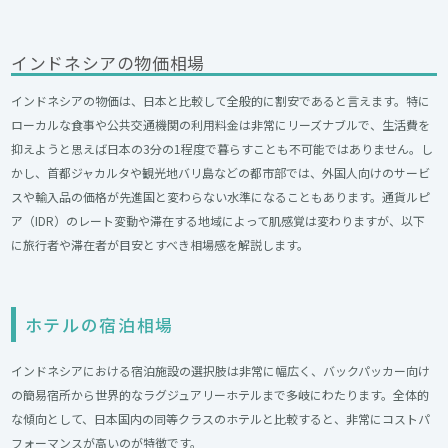
インドネシアの物価相場
インドネシアの物価は、日本と比較して全般的に割安であると言えます。特に
ローカルな食事や公共交通機関の利用料金は非常にリーズナブルで、生活費を
抑えようと思えば日本の3分の1程度で暮らすことも不可能ではありません。し
かし、首都ジャカルタや観光地バリ島などの都市部では、外国人向けのサービ
スや輸入品の価格が先進国と変わらない水準になることもあります。通貨ルピ
ア（IDR）のレート変動や滞在する地域によって肌感覚は変わりますが、以下
に旅行者や滞在者が目安とすべき相場感を解説します。
ホテルの宿泊相場
インドネシアにおける宿泊施設の選択肢は非常に幅広く、バックパッカー向け
の簡易宿所から世界的なラグジュアリーホテルまで多岐にわたります。全体的
な傾向として、日本国内の同等クラスのホテルと比較すると、非常にコストパ
フォーマンスが高いのが特徴です。