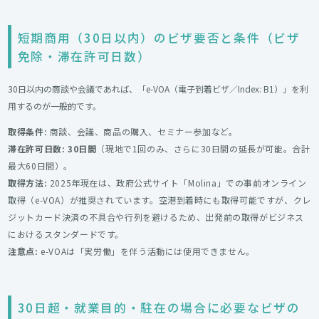
短期商用（30日以内）のビザ要否と条件（ビザ
免除・滞在許可日数）
30日以内の商談や会議であれば、「e-VOA（電子到着ビザ／Index: B1）」を利
用するのが一般的です。
取得条件:
商談、会議、商品の購入、セミナー参加など。
滞在許可日数:
30日間
（現地で1回のみ、さらに30日間の延長が可能。合計
最大60日間）。
取得方法:
2025年現在は、政府公式サイト「Molina」での事前オンライン
取得（e-VOA）が推奨されています。空港到着時にも取得可能ですが、クレ
ジットカード決済の不具合や行列を避けるため、出発前の取得がビジネス
におけるスタンダードです。
注意点:
e-VOAは「実労働」を伴う活動には使用できません。
30日超・就業目的・駐在の場合に必要なビザの