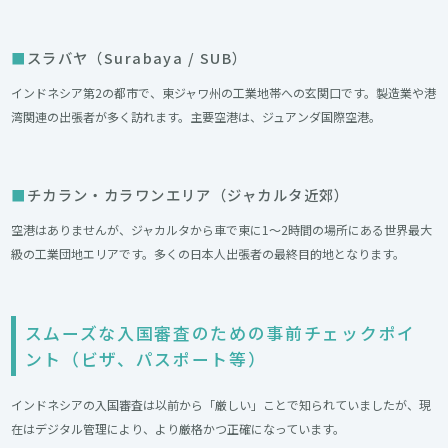
スラバヤ（Surabaya / SUB）
インドネシア第2の都市で、東ジャワ州の工業地帯への玄関口です。製造業や港
湾関連の出張者が多く訪れます。主要空港は、ジュアンダ国際空港。
チカラン・カラワンエリア（ジャカルタ近郊）
空港はありませんが、ジャカルタから車で東に1〜2時間の場所にある世界最大
級の工業団地エリアです。多くの日本人出張者の最終目的地となります。
スムーズな入国審査のための事前チェックポイ
ント（ビザ、パスポート等）
インドネシアの入国審査は以前から「厳しい」ことで知られていましたが、現
在はデジタル管理により、より厳格かつ正確になっています。