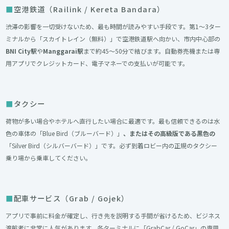
空港鉄道（Railink / Kereta Bandara）
渋滞の影響を一切受けないため、最も時間が読みやすい手段です。第1〜3ター
ミナルから「スカイトレイン（無料）」で空港鉄道駅へ向かい、市内中心部の
BNI City駅
や
Manggarai駅
まで約45〜50分で結びます。自動券売機または専
用アプリでクレジットカード、電子マネーでの支払いが可能です。
タクシー
荷物が多い場合やホテルへ直行したい場合に最適です。最も信頼できるのは水
色の車体の「Blue Bird（ブルーバード）」
、またはその高級版である黒色の
「Silver Bird（シルバーバード）」です。必ず到着ロビー内の正規のタクシー
乗り場から乗車してください。
配車サービス（Grab / Gojek）
アプリで事前に料金が確定し、行き先を説明する手間が省けるため、ビジネス
渡航者に非常に人気があります。各ターミナルに「GrabCar / GoCar」の専用