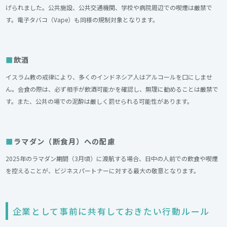
げられました。公共施設、公共交通機関、学校や病院周辺での喫煙は厳禁で
す。電子タバコ（Vape）も同様の規制対象となります。
飲酒
イスラム教の戒律により、多くのインドネシア人はアルコールを口にしませ
ん。会食の際は、必ず相手が飲酒可能かを確認し、無理に勧めることは厳禁で
す。また、公共の場での泥酔は厳しく罰せられる可能性があります。
ラマダン（断食月）への配慮
2025年のラマダン期間（3月頃）に渡航する場合、日中の人前での飲食や喫煙
を控えることが、ビジネスパートナーに対する最大の敬意となります。
企業として事前に共有しておきたい行動ルール