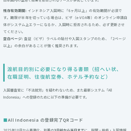
残存有効期間:
インドネシア入国時に「6ヶ月以上」の有効期間が必須で
す。期限が半年を切っている場合は、ビザ（e-VOA等）のオンライン申請自
体がシステム上エラーになるか、入国時に拒否されるため、必ず更新させ
てください。
空白ページ:
査証（ビザ）ラベルの貼付や入国スタンプのため、「2ページ
以上」の余白があることが強く推奨されます。
渡航目的別に必要になり得る書類（招へい状、
在職証明、往復航空券、ホテル予約など）
入国審査官に「不法就労」を疑われないため、また最新システム「All
Indonesia」への登録のために以下の準備が必要です。
All Indonesia の登録完了QRコード
2025年10月から義務化。到着の
3日前から当日まで
に、税関・検疫・入国情報