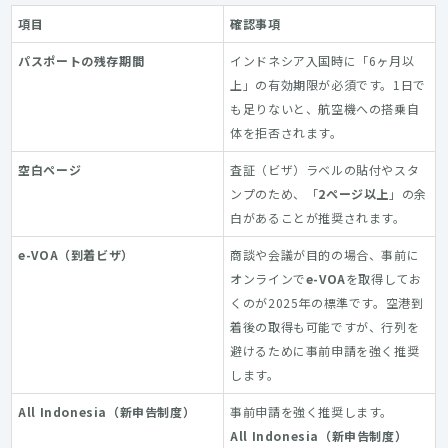
項目
確認事項
パスポートの残存期間
インドネシア入国時に「6ヶ月以
上」の有効期限が必須です。1日で
も足りないと、航空機への搭乗自
体を拒否されます。
空白ページ
査証（ビザ）ラベルの貼付やスタ
ンプのため、「
2ページ以上
」の余
白があることが推奨されます。
e-VOA（到着ビザ）
商談や会議が目的の場合、事前に
オンラインで
e-VOA
を取得してお
くのが2025年の標準です。空港到
着後の取得も可能ですが、行列を
避けるために事前申請を強く推奨
します。
All Indonesia（新申告制度）
事前申請を強く推奨します。
All Indonesia（新申告制度）