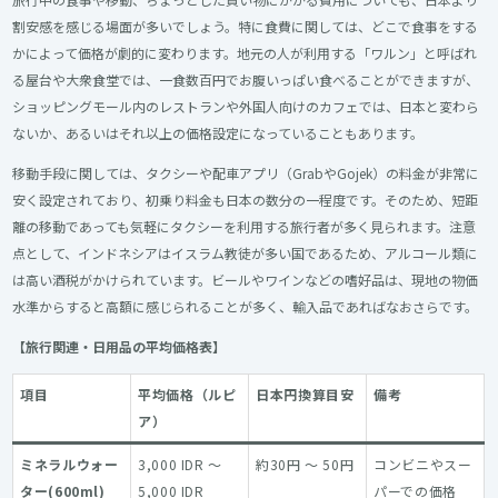
割安感を感じる場面が多いでしょう。特に食費に関しては、どこで食事をする
かによって価格が劇的に変わります。地元の人が利用する「ワルン」と呼ばれ
る屋台や大衆食堂では、一食数百円でお腹いっぱい食べることができますが、
ショッピングモール内のレストランや外国人向けのカフェでは、日本と変わら
ないか、あるいはそれ以上の価格設定になっていることもあります。
移動手段に関しては、タクシーや配車アプリ（GrabやGojek）の料金が非常に
安く設定されており、初乗り料金も日本の数分の一程度です。そのため、短距
離の移動であっても気軽にタクシーを利用する旅行者が多く見られます。注意
点として、インドネシアはイスラム教徒が多い国であるため、アルコール類に
は高い酒税がかけられています。ビールやワインなどの嗜好品は、現地の物価
水準からすると高額に感じられることが多く、輸入品であればなおさらです。
【旅行関連・日用品の平均価格表】
項目
平均価格（ルピ
日本円換算目安
備考
ア）
ミネラルウォー
3,000 IDR ～
約30円 ～ 50円
コンビニやスー
ター(600ml)
5,000 IDR
パーでの価格