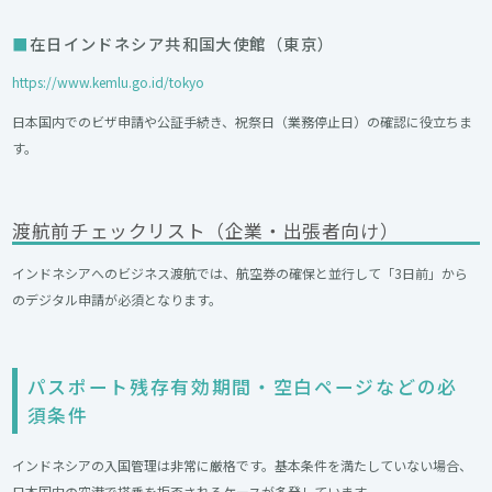
在日インドネシア共和国大使館（東京）
https://www.kemlu.go.id/tokyo
日本国内でのビザ申請や公証手続き、祝祭日（業務停止日）の確認に役立ちま
す。
渡航前チェックリスト（企業・出張者向け）
インドネシアへのビジネス渡航では、航空券の確保と並行して「3日前」から
のデジタル申請が必須となります。
パスポート残存有効期間・空白ページなどの必
須条件
インドネシアの入国管理は非常に厳格です。基本条件を満たしていない場合、
日本国内の空港で搭乗を拒否されるケースが多発しています。