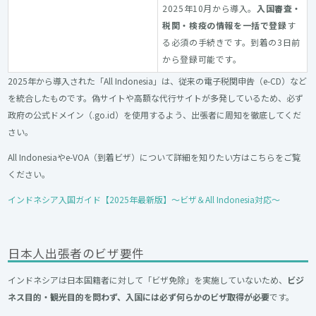
2025年10月から導入。
入国審査・
税関・検疫の情報を一括で登録
す
る必須の手続きです。到着の3日前
から登録可能です。
2025年から導入された「All Indonesia」は、従来の電子税関申告（e-CD）など
を統合したものです。偽サイトや高額な代行サイトが多発しているため、必ず
政府の公式ドメイン（.go.id）を使用するよう、出張者に周知を徹底してくだ
さい。
All Indonesiaやe-VOA（到着ビザ）について詳細を知りたい方はこちらをご覧
ください。
インドネシア入国ガイド【2025年最新版】～ビザ＆All Indonesia対応〜
日本人出張者のビザ要件
インドネシアは日本国籍者に対して「ビザ免除」を実施していないため、
ビジ
ネス目的・観光目的を問わず、入国には必ず何らかのビザ取得が必要
です。