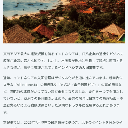
東南アジア最大の経済規模を誇るインドネシアは、日系企業の進出やビジネス
渡航が非常に盛んな国です。しかし、出張者が現地に到着して最初に直面する
大きな壁が、厳格に管理されている
インドネシアの入国審査
です。
近年、インドネシアの入国管理はデジタル化が急速に進んでいます。新申告シ
ステム「All Indonesia」の義務化や「e-VOA（電子到着ビザ）」の事前申請な
ど、渡航前の準備がかつてないほど重要になりました。要件を一つでも満たし
ていないと、空港での長時間の足止めや、最悪の場合は日本での搭乗拒否・不
法就労疑いによる強制送還といった深刻なトラブルに発展する恐れがありま
す。
本記事では、2026年7月現在の最新情報に基づき、以下のポイントを分かりや