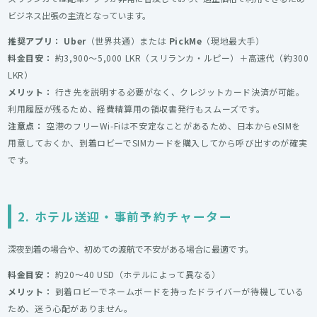
ビジネス出張の主流となっています。
推奨アプリ：
Uber
（世界共通）または
PickMe
（現地最大手）
料金目安：
約3,900〜5,000 LKR（スリランカ・ルピー）＋高速代（約300
LKR）
メリット：
行き先を説明する必要がなく、クレジットカード決済が可能。
利用履歴が残るため、経費精算用の領収書発行もスムーズです。
注意点：
空港のフリーWi-Fiは不安定なことがあるため、日本からeSIMを
用意しておくか、到着ロビーでSIMカードを購入してから呼び出すのが確実
です。
2. ホテル送迎・事前予約チャーター
深夜到着の場合や、初めての渡航で不安がある場合に最適です。
料金目安：
約20〜40 USD（ホテルによって異なる）
メリット：
到着ロビーでネームボードを持ったドライバーが待機している
ため、迷う心配がありません。