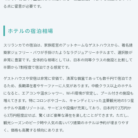
る点に留意が必要です。
ホテルの宿泊相場
スリランカでの宿泊は、家族経営のアットホームなゲストハウスから、著名建
築家ジェフリー・バワが手掛けたようなラグジュアリーホテルまで、選択肢が
非常に豊富です。全体的な相場としては、日本の同等クラスの施設と比較して
半額から7割程度で宿泊できる感覚です。
ゲストハウスや安宿は非常に安価で、清潔な個室であっても数千円で宿泊でき
るため、長期滞在者やサーファーに人気があります。中級クラス以上のホテル
になると、エアコンや温水シャワー、Wi-Fi環境が安定し、プール付きの施設も
増えてきます。特にコロンボやゴール、キャンディといった主要観光地の5つ星
ホテルや高級リゾートは、サービスや設備が充実しており、日本円で2万円か
ら3万円程度出せば、驚くほど豪華な滞在を楽しむことができます。ただし、
観光シーズンのピーク時や人気の高いバワ建築のホテルは予約が埋まりやす
く、価格も高騰する傾向にあります。