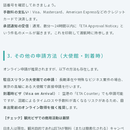
話番号を確認しておきましょう。
手数料の支払い
：Visa、Mastercard、American Expressなどのクレジット
カードで決済します。
承認通知の受信
：通常、数分〜24時間以内に「ETA Approval Notice」と
いう件名のメールが届きます。これを印刷して渡航時に持参します。
3. その他の申請方法（大使館・到着時）
オンライン申請が推奨されますが、以下の方法も存在します。
駐日スリランカ大使館での申請：
長期滞在や特殊なビジネス案件の場合、
東京の高輪にある大使館で直接申請を行います。
到着時ビザ（Visa on Arrival）：
空港の「ETA Counter」でも申請可能
ですが、混雑によるタイムロスや手数料が高くなるリスクがあるため、
日
本出発前のオンライン取得を強く推奨
します。
【チェック】観光ビザでの商用活動は厳禁
日本人は現在、観光目的であればETAが無料（または簡素化される）キャンペ