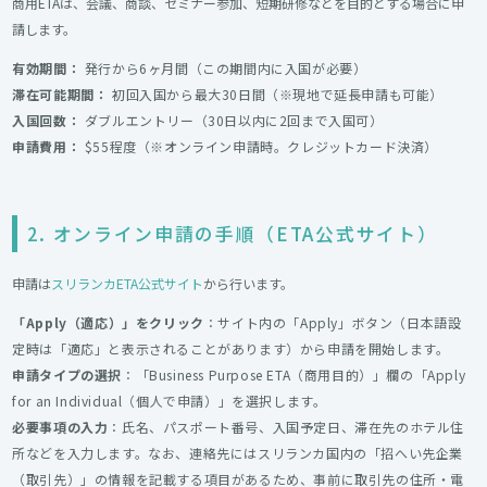
商用ETAは、会議、商談、セミナー参加、短期研修などを目的とする場合に申
請します。
有効期間：
発行から6ヶ月間（この期間内に入国が必要）
滞在可能期間：
初回入国から最大30日間（※現地で延長申請も可能）
入国回数：
ダブルエントリー（30日以内に2回まで入国可）
申請費用：
$55程度（※オンライン申請時。クレジットカード決済）
2. オンライン申請の手順（ETA公式サイト）
申請は
スリランカETA公式サイト
から行います。
「Apply（適応）」をクリック
：サイト内の「Apply」ボタン（日本語設
定時は「適応」と表示されることがあります）から申請を開始します。
申請タイプの選択
：「Business Purpose ETA（商用目的）」欄の「Apply
for an Individual（個人で申請）」を選択します。
必要事項の入力
：氏名、パスポート番号、入国予定日、滞在先のホテル住
所などを入力します。なお、連絡先にはスリランカ国内の「招へい先企業
（取引先）」の情報を記載する項目があるため、事前に取引先の住所・電