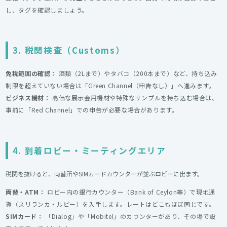
し、タグを確認しましょう。
3. 税関検査（Customs）
免税範囲の確認：
酒類（2Lまで）やタバコ（200本まで）など、持ち込み
制限を超えていない場合は「Green Channel（申告なし）」へ進みます。
ビジネス機材：
高価な展示会用機材や特殊なサンプルを持ち込む場合は、
事前に「Red Channel」での申告が必要な場合があります。
4. 到着ロビー・ミーティングエリア
税関を抜けると、両替所やSIMカードカウンターが並ぶロビーに出ます。
両替・ATM：
ロビー内の銀行カウンター（Bank of Ceylon等）で現地通
貨（スリランカ・ルピー）を入手します。レートはどこもほぼ同じです。
SIMカード：
「Dialog」や「Mobitel」のカウンターがあり、その場で設