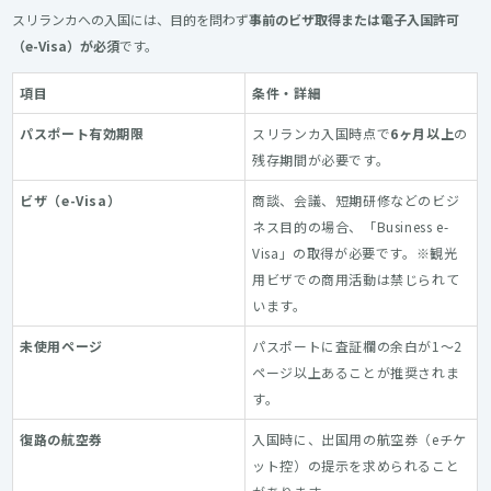
スリランカへの入国には、目的を問わず
事前のビザ取得または電子入国許可
（e-Visa）が必須
です。
項目
条件・詳細
パスポート有効期限
スリランカ入国時点で
6ヶ月以上
の
残存期間が必要です。
ビザ（e-Visa）
商談、会議、短期研修などのビジ
ネス目的の場合、「Business e-
Visa」の取得が必要です。※観光
用ビザでの商用活動は禁じられて
います。
未使用ページ
パスポートに査証欄の余白が1〜2
ページ以上あることが推奨されま
す。
復路の航空券
入国時に、出国用の航空券（eチケ
ット控）の提示を求められること