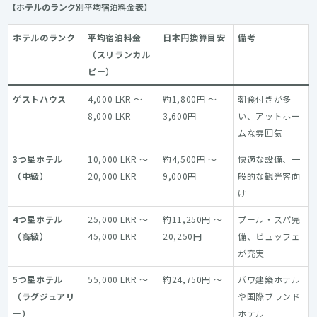
【ホテルのランク別平均宿泊料金表】
ホテルのランク
平均宿泊料金
日本円換算目安
備考
（スリランカル
ピー）
ゲストハウス
4,000 LKR ～
約1,800円 ～
朝食付きが多
8,000 LKR
3,600円
い、アットホー
ムな雰囲気
3つ星ホテル
10,000 LKR ～
約4,500円 ～
快適な設備、一
（中級）
20,000 LKR
9,000円
般的な観光客向
け
4つ星ホテル
25,000 LKR ～
約11,250円 ～
プール・スパ完
（高級）
45,000 LKR
20,250円
備、ビュッフェ
が充実
5つ星ホテル
55,000 LKR ～
約24,750円 ～
バワ建築ホテル
（ラグジュアリ
や国際ブランド
ー）
ホテル