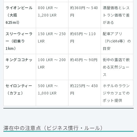
ライオンビール
800 LKR ～
約360円 ～ 540
酒屋価格とレス
（大瓶
1,200 LKR
円
トラン価格で差
625ml）
がある
スリーウィーラ
150 LKR ～ 250
約65円 ～ 110
配車アプリ
ー（初乗り
LKR
円
（PickMe等）の
1km）
目安
キングココナッ
100 LKR ～ 200
約45円 ～ 90円
街中の露店で飲
ツ
LKR
める天然ジュー
ス
セイロンティー
500 LKR ～
約225円 ～ 450
ホテルのラウン
（カフェ）
1,000 LKR
円
ジやカフェでの
ポット提供
滞在中の注意点（ビジネス慣行・ルール）