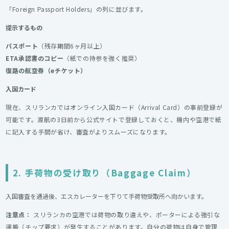
「Foreign Passport Holders」の列に並びます。
提示するもの
パスポート
（残存期間6ヶ月以上）
ETA承認書のコピー
（紙での持参を強く推奨）
復路の航空券（eチケット）
入国カード
現在、スリランカではオンライン入国カード（Arrival Card）の事前登録が
可能です。渡航の3日前から公式サイトで登録しておくと、機内や空港で紙
に記入する手間が省け、審査がよりスムーズになります。
2. 手荷物の受け取り（Baggage Claim）
入国審査を通過後、エスカレーターを下りて手荷物受取所へ向かいます。
注意点：
スリランカの空港では荷物の取り違えや、ポーターによる強引な
運搬（チップ要求）が発生することがあります。自分の荷物は自身で管理