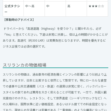
公式タクシ
中〜高
中
高
★★★☆☆
ー
【移動時のアドバイス】
ドライバーから「高速道路（Highway）を使うか？」と聞かれたら、必ず
「Yes」と答えてください。下道は非常に渋滞し、倍以上の時間がかかることが
あります。高速代（約300 LKR）は実費負担となりますが、時間を優先するビ
ジネス出張では必須の選択です。
スリランカの物価相場
スリランカの物価は、過去数年の経済危機とインフレの影響により以前より上
昇していますが、日本と比較すると依然として割安です。特にローカルな食堂
での食事や公共交通機関（バス・鉄道）の運賃は非常に安く、バックパッカー
スタイルの旅であれば費用を大きく抑えることが可能です。一方で、外国人観
光客向けのホテル、レストラン、そして世界遺産（シーギリヤロックなど）へ
の入場料は、国際水準に近い価格設定、あるいはドル建てでの料金設定となっ
ており、現地人の生活費とは乖離がある「二重価格」のような構造になってい