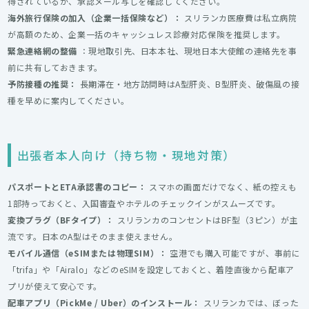
得されているか、承認メール写しを確認してください。
海外旅行保険の加入（企業一括保険など）：
スリランカ医療費は私立病院
が高額のため、企業一括のキャッシュレス診療対応保険を推奨します。
緊急連絡網の整備
：現地取引先、日本本社、現地日本大使館の連絡先を事
前に共有しておきます。
予防接種の推奨：
長期滞在・地方訪問時はA型肝炎、B型肝炎、破傷風の接
種を早めに案内してください。
出張者本人向け（持ち物・現地対策）
パスポートとETA承認書のコピー：
スマホの画面だけでなく、紙の控えも
1部持っておくと、入国審査やホテルのチェックインがスムーズです。
変換プラグ（BFタイプ）：
スリランカのコンセントはBF型（3ピン）が主
流です。日本のA型はそのまま使えません。
モバイル通信（eSIMまたは物理SIM）：
空港でも購入可能ですが、事前に
「trifa」や「Airalo」などのeSIMを設定しておくと、着陸直後から配車ア
プリが使えて安心です。
配車アプリ（PickMe / Uber）のインストール：
スリランカでは、ぼった