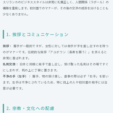
スリランカのビジネススタイルは非常に礼儀正しく、人間関係（ラポール）の
構築を重視します。初対面でのマナーが、その後の交渉の成否を分けることも
少なくありません。
1. 挨拶とコミュニケーション
挨拶：
握手が一般的ですが、女性に対しては相手が手を差し出すのを待つ
のがマナーです。伝統的な挨拶「アユボワン（長寿を願う）」を添えると
非常に喜ばれます。
名刺交換：
日本と同様に両手で差し出し、受け取った名刺はその場ですぐ
にしまわず、机の上に丁寧に置きます。
不浄の手（左手）：
握手、物の受け渡し、食事の際は必ず「右手」を使い
ます。左手は不浄とされているため、特に目上の人や初対面の相手には注
意が必要です。
2. 宗教・文化への配慮