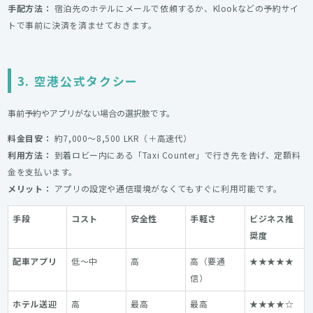
手配方法：
宿泊先のホテルにメールで依頼するか、Klookなどの予約サイ
トで事前に決済を済ませておきます。
3. 空港公式タクシー
事前予約やアプリがない場合の選択肢です。
料金目安：
約7,000〜8,500 LKR（＋高速代）
利用方法：
到着ロビー内にある「Taxi Counter」で行き先を告げ、定額料
金を支払います。
メリット：
アプリの設定や通信環境がなくてもすぐに利用可能です。
手段
コスト
安全性
手軽さ
ビジネス推
奨度
配車アプリ
低〜中
高
高（要通
★★★★★
信）
ホテル送迎
高
最高
最高
★★★★☆