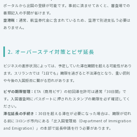
ポータルから出国の登録が可能です。事前に済ませておくと、審査場での
書類記入の手間が省けます。
空港税：
通常、航空券代金に含まれているため、空港で別途支払う必要は
ありません。
2. オーバーステイ対策とビザ延長
ビジネスの進捗状況によっては、予定していた滞在期間を超える可能性があり
ます。スリランカでは「1日でも」期限を過ぎると不法滞在となり、重い罰則
や今後の入国拒否に繋がる恐れがあります。
ビザの期限管理：
ETA（商用ビザ）の初回滞在許可は通常「30日間」で
す。入国審査時にパスポートに押されたスタンプの期限を必ず確認してく
ださい。
滞在延長の手続き：
30日を超える滞在が必要になった場合は、期限が切れ
る前にコロンボ市内にある「出入国管理局（Department of Immigration
and Emigration）」の本部で延長申請を行う必要があります。