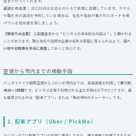
定まで行ってくれます。
送迎との合流：
出口付近は出迎えの人々で非常に混雑しています。ホテル
や取引先の送迎を予約している場合は、社名や名前が書かれたボードを掲
げている担当者を探しましょう。
【現地での注意】
入国審査官から「ビジネスの具体的な内容は？」と聞かれる
ことがあります。取引先名や訪問先企業の名称を即座に答えられるよう、
招へ
い状や日程表を手元に用意
しておくと安心です。
空港から市内までの移動手段
バンダラナイケ国際空港からコロンボ市内までは、高速道路を利用して
車で約
45分〜1時間
です。ビジネス出張で利用される主な手段は以下の3つですが、最
も推奨されるのは「配車アプリ」または「事前予約のチャーター」です。
1. 配車アプリ（Uber / PickMe）
スリランカでは配車アプリが非常に普及しており、適正価格で利用できるため