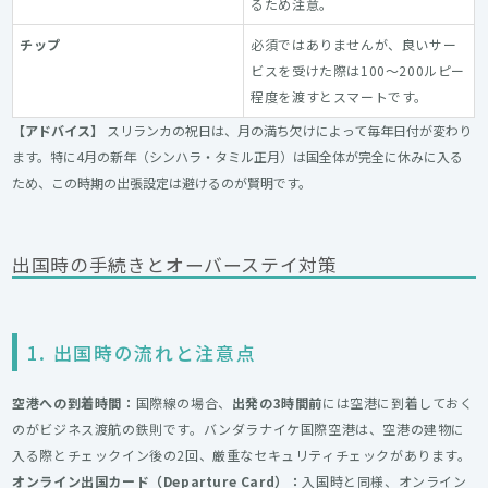
るため注意。
チップ
必須ではありませんが、良いサー
ビスを受けた際は100〜200ルピー
程度を渡すとスマートです。
【アドバイス】
スリランカの祝日は、月の満ち欠けによって毎年日付が変わり
ます。特に4月の新年（シンハラ・タミル正月）は国全体が完全に休みに入る
ため、この時期の出張設定は避けるのが賢明です。
出国時の手続きとオーバーステイ対策
1. 出国時の流れと注意点
空港への到着時間：
国際線の場合、
出発の3時間前
には空港に到着しておく
のがビジネス渡航の鉄則です。バンダラナイケ国際空港は、空港の建物に
入る際とチェックイン後の2回、厳重なセキュリティチェックがあります。
オンライン出国カード（Departure Card）：
入国時と同様、オンライン