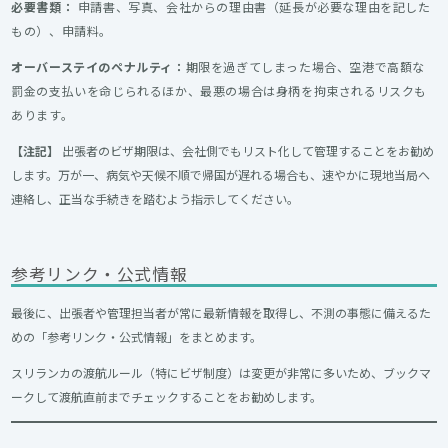
必要書類：
申請書、写真、会社からの理由書（延長が必要な理由を記した
もの）、申請料。
オーバーステイのペナルティ：
期限を過ぎてしまった場合、空港で高額な
罰金の支払いを命じられるほか、最悪の場合は身柄を拘束されるリスクも
あります。
【注記】
出張者のビザ期限は、会社側でもリスト化して管理することをお勧め
します。万が一、病気や天候不順で帰国が遅れる場合も、速やかに現地当局へ
連絡し、正当な手続きを踏むよう指示してください。
参考リンク・公式情報
最後に、出張者や管理担当者が常に最新情報を取得し、不測の事態に備えるた
めの「参考リンク・公式情報」をまとめます。
スリランカの渡航ルール（特にビザ制度）は変更が非常に多いため、ブックマ
ークして渡航直前までチェックすることをお勧めします。