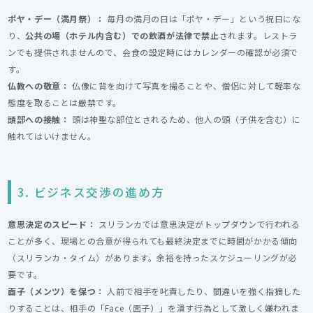
ポヤ・デー（満月祭）：
毎月の満月の日は「ポヤ・デー」という祝日にな
り、
公共の場（ホテル内含む）での飲酒が法律で禁止
されます。レストラ
ンでも提供されませんので、会食の設定時にはカレンダーの確認が必須で
す。
仏教への敬意：
仏像に背を向けて写真を撮ることや、僧侶に対して軽率な
態度を取ることは厳禁です。
頭部への接触：
頭は神聖な部位とされるため、他人の頭（子供を含む）に
触れてはいけません。
3. ビジネス交渉の進め方
意思決定のスピード：
スリランカでは意思決定がトップダウンで行われる
ことが多く、現場との合意が得られても最終決定までに時間がかかる傾向
（スリランカ・タイム）があります。余裕を持ったスケジューリングが必
要です。
面子（メンツ）を保つ：
人前で相手を叱責したり、間違いを強く指摘した
りすることは、相手の「Face（面子）」を潰す行為として激しく嫌われま