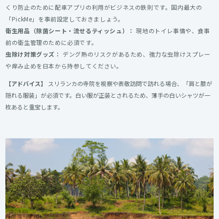
くり防止のために配車アプリの利用がビジネスの鉄則です。国内最大の
「PickMe」を事前設定しておきましょう。
衛生用品（除菌シート・流せるティッシュ）：
現地のトイレ事情や、食事
前の衛生管理のために必須です。
虫除け対策グッズ：
デング熱のリスクがあるため、強力な虫除けスプレー
や痒み止めを日本から持参してください。
【アドバイス】
スリランカの寺院を視察や表敬訪問で訪れる場合、「肩と膝が
隠れる服装」が必須です。白い服が正装とされるため、薄手の白いシャツが一
枚あると重宝します。