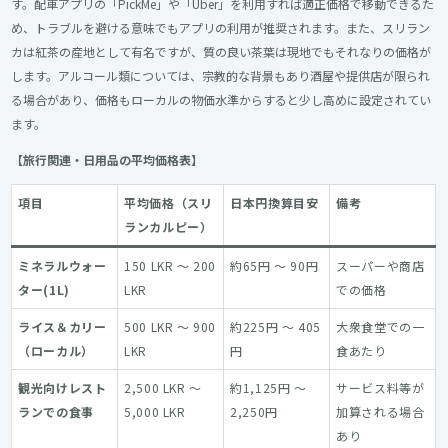
す。配車アプリの「PickMe」や「Uber」を利用すれば適正価格で移動できるた
め、トラブルを避ける意味でもアプリの利用が推奨されます。また、スリラン
カは紅茶の産地として有名ですが、質の良い茶葉は現地でもそれなりの価格が
します。アルコール類については、宗教的な背景もあり酒屋や提供店が限られ
る場合があり、価格もローカルの物価水準からすると少し高めに設定されてい
ます。
【旅行関連・日用品の平均価格表】
項目
平均価格（スリ
日本円換算目安
備考
ランカルピー）
ミネラルウォー
150 LKR ～ 200
約65円 ～ 90円
スーパーや商店
ター(1L)
LKR
での価格
ライス＆カリー
500 LKR ～ 900
約225円 ～ 405
大衆食堂での一
（ローカル）
LKR
円
食あたり
観光向けレスト
2,500 LKR ～
約1,125円 ～
サービス料等が
ランでの食事
5,000 LKR
2,250円
加算される場合
あり