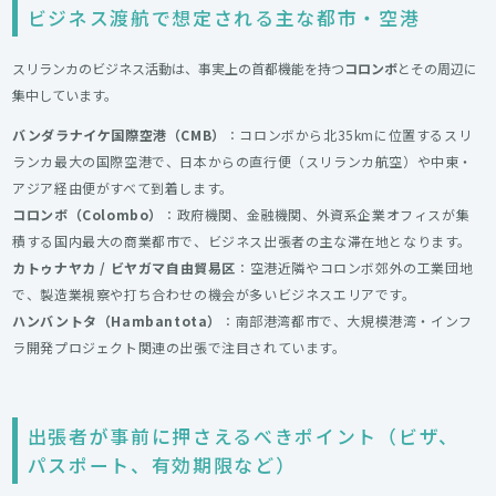
ビジネス渡航で想定される主な都市・空港
スリランカのビジネス活動は、事実上の首都機能を持つ
コロンボ
とその周辺に
集中しています。
バンダラナイケ国際空港（CMB）
：コロンボから北35kmに位置するスリ
ランカ最大の国際空港で、日本からの直行便（スリランカ航空）や中東・
アジア経由便がすべて到着します。
コロンボ（Colombo）
：政府機関、金融機関、外資系企業オフィスが集
積する国内最大の商業都市で、ビジネス出張者の主な滞在地となります。
カトゥナヤカ / ビヤガマ自由貿易区
：空港近隣やコロンボ郊外の工業団地
で、製造業視察や打ち合わせの機会が多いビジネスエリアです。
ハンバントタ（Hambantota）
：南部港湾都市で、大規模港湾・インフ
ラ開発プロジェクト関連の出張で注目されています。
出張者が事前に押さえるべきポイント（ビザ、
パスポート、有効期限など）