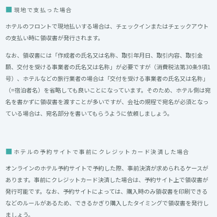
現地で支払った場合
ホテルのフロントで現地払いする場合は、チェックインまたはチェックアウト
の支払い時に領収書が発行されます。
なお、領収書には「作成者の氏名又は名称、取引年月日、取引内容、取引金
額、交付を受ける事業者の氏名又は名称」が必要ですが（消費税法第30条9項1
号）、ホテルなどの旅行業者の場合は「交付を受ける事業者の氏名又は名称」
（=宿泊者名）を省略しても良いことになっています。そのため、ホテル側は宛
名を書かずに領収書を渡すことが多いですが、会社の規程で宛名が必須となっ
ている場合は、宛名部分を書いてもらうように依頼しましょう。
ホテルの予約サイトで事前にクレジットカード決済した場合
オンラインのホテル予約サイトで予約した際、事前決済が求められるケースが
あります。事前にクレジットカード決済した場合は、予約サイト上で領収書が
発行可能です。
なお、予約サイトによっては、購入時のみ領収書を印刷できる
などのルールがあるため、できるかぎり購入したタイミングで領収書を発行し
ましょう。