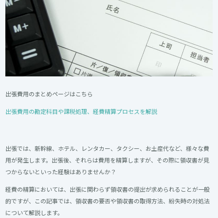
出張費用のまとめページはこちら
出張費用の勘定科目や課税処理、経費精算プロセスを解説
出張では、新幹線、ホテル、レンタカー、タクシー、お土産代など、様々な費
用が発生します。出張後、それらは費用を精算しますが、その際に領収書が見
つからないといった経験はありませんか？
経費の精算においては、出張に関わらず領収書の提出が求められることが一般
的ですが、この記事では、領収書の要否や領収書の取得方法、紛失時の対処法
について解説します。