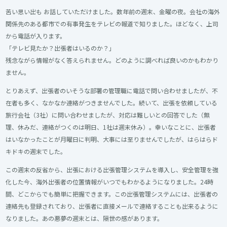
苦い思い出も お話していただけました。数年前の週末、金曜の夜。会社の海外
関係先のある都市での有事発生をテレビの報道で知りました。ほどなく、上司
から電話が入ります。
「テレビ見たか？出張者はいるのか？」
残念ながら情報がなく答えられません。どのように調べれば良いのかもわかり
ません。
とりあえず、出張者のいそうな部署の管理職に電話で問い合わせましたが、不
在者も多く、なかなか連絡がつきませんでした。続いて、出張を依頼している
旅行会社（3社）に問い合わせましたが、対応は難しいとの回答でした（無
理、休みだ、連絡がつくのは明日、1社は週末休み）。幸いなことに、出張者
はいなかったことが月曜日に判明、大事には至りませんでしたが、はらはらド
キドキの週末でした。
この週末の反省から、出張における出張管理システムを導入し、安全管理を強
化した今、海外出張者の位置情報がいつでもわかるようになりました。24時
間、どこからでも簡単に把握できます。この出張管理システムには、出張者の
連絡先も登録されており、出張者に直接メールで連絡することも出来るように
なりました。あの悪夢の週末とは、隔世の感があります。