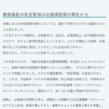
業務渡航の安全管理は出張規程等の策定から
出張における安全管理の強化においては、海外で利用するホテルの選定プロセ
スも変えました。
これまでホテルの選定は、出張者任せ。会社は、出張規定上一定の規程を定め
ただけで、おそらく数年来見直したこともない。コストを優先した結果、出張
者が怪しげな地域に宿泊していたとしても会社は気づかない。
残念ながら、マネジメントが出来ていない状況でした。
これを変えたのが、「海外出張者の位置情報把握」を担当したトラベルマネジ
ャー。自身の海外出張経験が豊富だったことも功奏し、ホテルに関するマネジ
メントが改善されました。ホテルの選定基準に「安全評価」が追加されまし
た。これは、立地条件・ホテルの資本関係（ある特定の地域では、外資系のホ
テルほどテロに狙われやすい）・ホテル内の安全基準（ロビーへのアクセス、
エレベーターのシステム、監視カメラ、他）などを基に評価が行われます。
同時に、出張者の利便性を考え、訪問先への距離や公共交通機関・タクシーへ
のアクセス状況、英語の通じやすさ、食事のチョイスの豊富さ等々を考慮し、