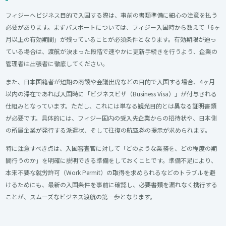
フィジーへビジネス目的で入国する際は、事前の書類準備に細心の注意を払う
必要があります。まずパスポートについては、フィジー入国時から数えて「6ヶ
月以上の有効期間」が残っていることが必須条件となります。有効期限が迫っ
ている場合は、渡航が決まった段階で速やかに更新手続きを行うよう、企業の
管理者は出張者に徹底してください。
また、日本国籍者が短期の商談や会議出席などの目的で入国する場合、4ヶ月
以内の滞在であれば入国時に「ビジネスビザ（Business Visa）」が付与される
仕組みとなっています。ただし、これには単なる観光目的とは異なる証明書類
が必要です。具体的には、フィジー国内の受入先企業からの招待状や、日本側
の所属企業が発行する派遣状、そして往復の航空券の提示が求められます。
特に注意すべき点は、入国審査官に対して「どのような業務を、どの程度の期
間行うのか」を明確に説明できる準備をしておくことです。準備不足により、
本来不要な就労許可（Work Permit）の取得を求められるなどのトラブルを避
けるためにも、最新の入国条件を事前に確認し、必要書類を漏れなく携行する
ことが、スムーズなビジネス渡航の第一歩となります。