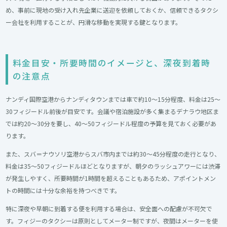
め、事前に現地の受け入れ先企業に送迎を依頼しておくか、信頼できるタクシ
ー会社を利用することが、円滑な移動を実現する鍵となります。
料金目安・所要時間のイメージと、深夜到着時
の注意点​
ナンディ国際空港からナンディタウンまでは車で約10〜15分程度、料金は25〜
30フィジードル前後が目安です。会議や宿泊施設が多く集まるデナラウ地区ま
では約20〜30分を要し、40〜50フィジードル程度の予算を見ておく必要があ
ります。
また、スバ＝ナウソリ空港からスバ市内までは約30～45分程度の走行となり、
料金は35～50フィジードルほどとなりますが、朝夕のラッシュアワーには渋滞
が発生しやすく、所要時間が1時間を超えることもあるため、アポイントメン
トの時間には十分な余裕を持つべきです。
特に深夜や早朝に到着する便を利用する場合は、安全面への配慮が不可欠で
す。フィジーのタクシーは原則としてメーター制ですが、夜間はメーターを使