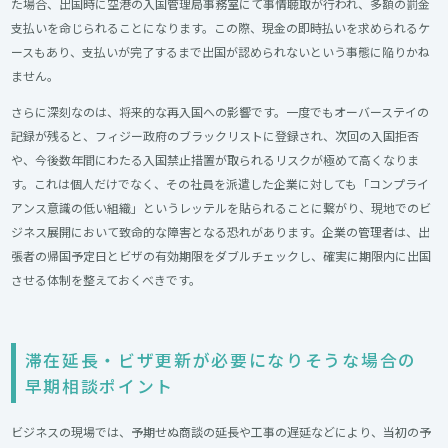
た場合、出国時に空港の入国管理局事務室にて事情聴取が行われ、多額の罰金
支払いを命じられることになります。この際、現金の即時払いを求められるケ
ースもあり、支払いが完了するまで出国が認められないという事態に陥りかね
ません。
さらに深刻なのは、将来的な再入国への影響です。一度でもオーバーステイの
記録が残ると、フィジー政府のブラックリストに登録され、次回の入国拒否
や、今後数年間にわたる入国禁止措置が取られるリスクが極めて高くなりま
す。これは個人だけでなく、その社員を派遣した企業に対しても「コンプライ
アンス意識の低い組織」というレッテルを貼られることに繋がり、現地でのビ
ジネス展開において致命的な障害となる恐れがあります。企業の管理者は、出
張者の帰国予定日とビザの有効期限をダブルチェックし、確実に期限内に出国
させる体制を整えておくべきです。
滞在延長・ビザ更新が必要になりそうな場合の
早期相談ポイント​
ビジネスの現場では、予期せぬ商談の延長や工事の遅延などにより、当初の予