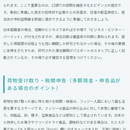
られます。ここで重要なのは、口頭での説明を補足するエビデンスの提示で
す。事前に準備した英文の招待状や企業からの派遣状、往復の航空券控え、宿
泊先の予約証明書を即座に提示できるように準備しておきましょう。
日本国籍者の場合、短期のビジネスであればその場で「ビジネス・ビジター・
パーミット」が付与されますが、滞在日数は審査官の判断に委ねられます。提
示した帰国便の日程よりも短い期間しか許可されなかった場合、その後の業務
に支障をきたすため、許可された滞在期限がパスポートのスタンプに正しく記
載されているか、その場で必ず確認する習慣をつけてください。
荷物受け取り・税関申告（多額現金・申告品が
ある場合のポイント）​
荷物を受け取った後に待ち受ける税関・検疫は、フィジー入国において最も注
意を要するステージです。フィジーは食品の持ち込みに対して非常に厳格であ
り、肉製品、卵、種子、生鮮食品などは原則として禁止されています。日本か
ら持参したお菓子やフリーズドライ食品、調味料などがある場合は、たとえ少
量であっても入国カードの「Food」欄に必ずチェックを入れ、正直に申告しな