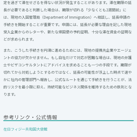
定を過ぎて滞在せざるを得ない状況が発生することがあります。滞在期限の延
長が必要であると判断した場合は、期限が切れる「少なくとも2週間前」に
は、現地の入国管理局（Department of Immigration）へ相談し、延長申請の
手続きを開始することが重要です。申請には、延長が必要な理由を記した現地
受入企業からのレターや、新たな帰国便の予約証明、十分な滞在資金の証明な
どが求められます。
また、こうした手続きを円滑に進めるためには、現地の提携先企業やエージェ
ントの協力が欠かせません。もし自社だけで対応が困難な場合は、現地の弁護
士やビザコンサルタントにアドバイスを求めることも一つの手段です。期限が
切れてから対処しようとするのではなく、延長の可能性が浮上した時点で速や
かに社内の管理部門へ報告し、公式なルートを通じて手続きを行うことが、法
的リスクを最小限に抑え、持続可能なビジネス関係を維持するための鉄則とな
ります。
参考リンク・公式情報
在日フィジー共和国大使館