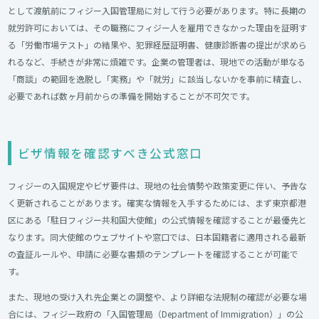
として渡航前にフィジー入国管理局に対して行う必要があります。特に長期の
就労許可においては、その職務にフィジー人を雇用できなかった理由を証明す
る「労働市場テスト」の結果や、犯罪経歴証明書、健康診断書の提出が求めら
れるなど、手続きが非常に煩雑です。企業の管理者は、現地での活動が単なる
「商談」の範囲を逸脱し「実務」や「就労」に該当しないかを事前に精査し、
必要であれば数ヶ月前からの準備を開始することが不可欠です。
ビザ情報を確認すべき公式窓口
フィジーの入国規定やビザ要件は、現地の社会情勢や政策変更に伴い、予告な
く更新されることがあります。確実な情報を入手するためには、まず東京都港
区にある「駐日フィジー共和国大使館」の公式情報を確認することが最優先と
なります。同大使館のウェブサイトや窓口では、日本国籍者に適用される最新
の査証ルールや、申請に必要な書類のテンプレートを確認することが可能で
す。
また、現地の受け入れ先企業との調整や、より詳細な法規制の確認が必要な場
合には、フィジー政府の「入国管理局（Department of Immigration）」の公