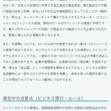
ある一方、日本人が日常的に利用する加工食品や衛生用品、電化製品などの輸
入製品は日本と同等、あるいはそれ以上の価格設定となっていることが一般的
です。例えば、スーパーマーケットで購入できるミネラルウォーター（1.5リッ
トル）は2フィジードル前後、現地のビールは5フィジードル程度と手頃です
が、輸入されたシャンプーや洗剤、化粧品などは輸送コストが上乗せされるた
め、割高に感じられる場面が多くなります。
また、外食費についても、ローカル向けの食堂であれば一食10～15フィジード
ル程度で収まりますが、ビジネスランチで利用するような清潔なレストランや
ホテルのダイニングでは、一食あたり40～80フィジードル以上の予算を見込ん
でおく必要があります。企業の管理者は、出張者の日当（滞在費）を設定する
際、単なる「途上国」としての物価安を期待するのではなく、ビジネス水準の
生活維持には一定のコストがかかる実態を考慮し、余裕を持った規定を設ける
ことが現地でのパフォーマンス維持につながります。
滞在中の注意点（ビジネス慣行・ルール）
フィジーのビジネス環境は、英国植民地時代の名残と伝統的な部族社会の文化