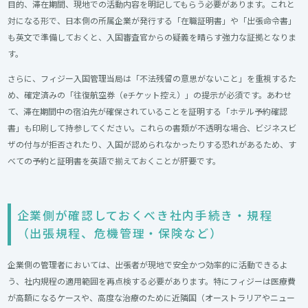
目的、滞在期間、現地での活動内容を明記してもらう必要があります。これと
対になる形で、日本側の所属企業が発行する「在職証明書」や「出張命令書」
も英文で準備しておくと、入国審査官からの疑義を晴らす強力な証拠となりま
す。
さらに、フィジー入国管理当局は「不法残留の意思がないこと」を重視するた
め、確定済みの「往復航空券（eチケット控え）」の提示が必須です。あわせ
て、滞在期間中の宿泊先が確保されていることを証明する「ホテル予約確認
書」も印刷して持参してください。これらの書類が不透明な場合、ビジネスビ
ザの付与が拒否されたり、入国が認められなかったりする恐れがあるため、す
べての予約と証明書を英語で揃えておくことが肝要です。
企業側が確認しておくべき社内手続き・規程
（出張規程、危機管理・保険など）​
企業側の管理者においては、出張者が現地で安全かつ効率的に活動できるよ
う、社内規程の適用範囲を再点検する必要があります。特にフィジーは医療費
が高額になるケースや、高度な治療のために近隣国（オーストラリアやニュー