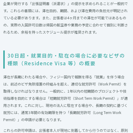
企業が発行する「出張証明書（派遣状）」の提示を求められることが一般的で
す。これらの書類には、滞在目的、期間、および滞在費用の負担元が明記され
ている必要があります。また、出張者は4ヶ月までの滞在が可能ではあるもの
の、実際の入国許可日数は帰国の航空券や業務の予定に合わせて個別に判断さ
れるため、余裕を持ったスケジュール提示が推奨されます。
30日超・就業目的・駐在の場合に必要なビザの
種類（Residence Visa 等）の概要​
滞在が長期にわたる場合や、フィジー国内で報酬を得る「就業」を伴う場合
は、前述のビザ免除措置の枠組みを超え、適切な就労許可（Work Permit）を
取得しなければなりません。一般的に、1年以内の短期間のプロジェクトや技
術指導を目的とする場合は「短期就労許可（Short Term Work Permit）」が適
用されます。これに対し、現地の法人に駐在する場合や、長期の契約に基づく
就労には、通常3年間の有効期限を持つ「長期就労許可（Long Term Work
Permit）」の申請が必要となります。
これらの許可申請は、出張者本人が現地に到着してから行うのではなく、原則