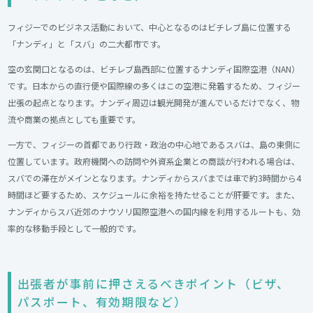
フィジーでのビジネス活動において、中心となるのはビチレブ島に位置する
「ナンディ」と「スバ」の二大都市です。
空の玄関口となるのは、ビチレブ島西部に位置するナンディ国際空港（NAN）
です。日本からの直行便や国際線の多くはこの空港に発着するため、フィジー
出張の起点となります。ナンディ周辺は観光開発が進んでいるだけでなく、物
流や商業の拠点としても重要です。
一方で、フィジーの首都であり行政・政治の中心地であるスバは、島の東側に
位置しています。政府機関への訪問や外資系企業との商談が行われる場合は、
スバでの滞在がメインとなります。ナンディからスバまでは車で約3時間から4
時間ほど要するため、スケジュールに余裕を持たせることが肝要です。また、
ナンディからスバ近郊のナウソリ国際空港への国内線を利用するルートも、効
率的な移動手段として一般的です。
出張者が事前に押さえるべきポイント（ビザ、
パスポート、有効期限など）​