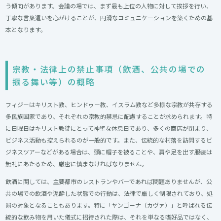
う傾向があります。会議の場では、まず最も上位の人物に対して挨拶を行い、
丁寧な言葉遣いを心がけることが、円滑なコミュニケーションを築くための基
本となります。
宗教・法律上の禁止事項（飲酒、公共の場での
振る舞い等）の概略​
フィジーはキリスト教、ヒンドゥー教、イスラム教など多様な宗教が共存する
多民族国家であり、それぞれの宗教的禁忌に配慮することが求められます。特
に日曜日はキリスト教徒にとって神聖な休息日であり、多くの商店が閉まり、
ビジネス活動も控えられるのが一般的です。また、伝統的な村落を訪問するビ
ジネスツアーなどがある場合は、頭に帽子を被ることや、肩や足を出す服装は
無礼にあたるため、厳密に慎まなければなりません。
飲酒に関しては、主要都市のレストランやバーであれば問題ありませんが、公
共の場での飲酒や泥酔した状態での行動は、法律で厳しく制限されており、処
罰の対象となることもあります。特に「ヤンゴーナ（カヴァ）」と呼ばれる伝
統的な飲み物を用いた儀式に招待された際は、それを単なる嗜好品ではなく、