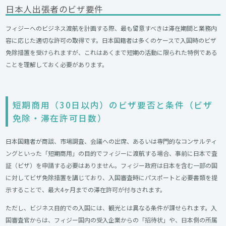
日本人出張者のビザ要件
フィジーへのビジネス渡航を計画する際、最も留意すべきは滞在期間と業務内
容に応じた適切な許可の取得です。日本国籍者は多くのケースで入国時のビザ
免除措置を受けられますが、これはあくまで短期の活動に限られた特例である
ことを理解しておく必要があります。
短期商用（30日以内）のビザ要否と条件（ビザ
免除・滞在許可日数）​
日本国籍者が商談、市場調査、会議への出席、あるいは専門的なコンサルティ
ングといった「短期商用」の目的でフィジーに渡航する場合、事前に日本で査
証（ビザ）を申請する必要はありません。フィジー政府は日本を含む一部の国
に対してビザ免除措置を講じており、入国審査時にパスポートと必要書類を提
示することで、最大4ヶ月までの滞在許可が付与されます。
ただし、ビジネス目的での入国には、観光とは異なる条件が課せられます。入
国審査官からは、フィジー国内の受入企業からの「招待状」や、日本側の所属