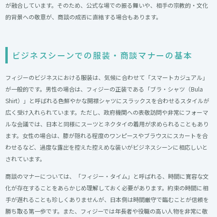
が融合しています。そのため、公式な場での振る舞いや、相手の宗教的・文化
的背景への敬意が、商談の成否に直結する場合もあります。
ビジネスシーンでの服装・商談マナーの基本​
フィジーのビジネスにおける服装は、気候に合わせて「スマートカジュアル」
が一般的です。男性の場合は、フィジーの正装である「ブラ・シャツ（Bula
Shirt）」と呼ばれる色鮮やかな開襟シャツにスラックスを合わせるスタイルが
広く受け入れられています。ただし、政府機関への表敬訪問や非常にフォーマ
ルな会議では、日本と同様にスーツとネクタイの着用が求められることもあり
ます。女性の場合は、膝が隠れる程度のワンピースやブラウスにスカートを合
わせるなど、過度な露出を控えた控えめな装いがビジネスシーンに相応しいと
されています。
商談のマナーについては、「フィジー・タイム」と呼ばれる、時間に寛容な文
化が存在することをあらかじめ理解しておく必要があります。約束の時間に相
手が遅れることも珍しくありませんが、日本側は時間厳守で臨むことが信頼を
勝ち取る第一歩です。また、フィジーでは年長者や役職の高い人物を非常に敬