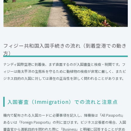
フィジー共和国入国手続きの流れ（到着空港での動き
方）
ナンディ国際空港に到着後、まず直面するのが入国審査と検疫・税関です。フ
ィジーは南太平洋の生態系を守るために動植物の検疫が非常に厳しく、またビ
ジネス目的の入国に対しては滞在の正当性を詳しく問われることがあります。
入国審査（Immigration）での流れと注意点​
機内で配布される入国カードに必要事項を記入し、降機後は「All Passports」
あるいは「Foreign Passports」の列に並びます。ビジネス出張者の場合、入国
審査官から渡航目的を問われた際に「Business」と明確に回答することが求め