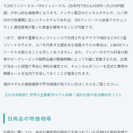
り200フィジードル〜500フィジードル（日本円で約14,000円〜35,000円程
度）が中心的な価格帯となります。ナンディ周辺のビジネスホテルや、スバ市
内の行政機関に近いシティホテルであれば、300フィジードル前後でセキュリ
ティと通信環境が整った客室を確保することが可能です。
一方で、接待や重要なカンファレンスで利用されるデナラウ地区などの5つ星
リゾートホテルや、スバを代表する歴史ある高級ホテルの場合は、1泊600フィ
ジードルを超えることも珍しくありません。また、フィジーのホテル料金は乾
季のピークシーズンや国際会議の開催時期によって大幅に変動するため、出張
が決まった段階で早めに予約を確定させ、キャンセルポリシーを含めた費用の
精算ルールを社内で共有しておくことが推奨されます。
海外ホテルの価格推移や平均相場が知りたい方はこちらをご覧ください。
【2026年最新】世界の主要都市ホテル相場｜海外出張の宿泊費目安リスト
日用品の物価相場
日用品に関しては、地元の農産物や国内で生産されている品物は比較的安価で