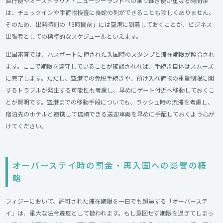
直行便やオーストラリア・ニュージーランドへの乗り継ぎ便が重なる時間帯
は、チェックインや手荷物検査に長蛇の列ができることも珍しくありません。
そのため、出発時刻の「3時間前」には空港に到着しておくことが、ビジネス
出張者としての標準的なスケジュールといえます。
出国審査では、パスポートに押された入国時のスタンプと滞在期限が照合され
ます。ここで期限を遵守していることが確認されれば、手続き自体はスムーズ
に完了します。ただし、空港での免税手続きや、預け入れ荷物の重量制限に関
するトラブルが発生する可能性も考慮し、早めにゲート付近へ移動しておくこ
とが賢明です。空港までの移動手段についても、ラッシュ時の渋滞を考慮し、
宿泊先のホテルと連携して信頼できる送迎車両を早めに手配しておくよう心が
けてください。
オーバーステイ時の罰金・再入国への影響の概
略​
フィジーにおいて、許可された滞在期限を一日でも超過する「オーバーステ
イ」は、重大な法令違反として扱われます。もし意図せず期限を過ぎてしまっ