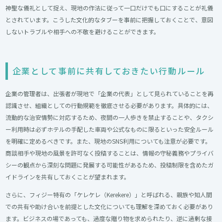
神聖な儀礼として捉え、現地の作法に従って一口だけでも口にすることが礼儀
とされています。こうした文化的なタブーを事前に把握しておくことで、意図
しないトラブルや相手への不敬を避けることができます。
企業として事前に共有しておきたい行動ルール​
企業の管理者は、出張者が現地で「企業の代表」として見られていることを再
認識させ、組織としての行動規範を徹底させる必要があります。具体的には、
流動的な治安情勢に対応するため、夜間の一人歩きを禁止することや、タクシ
ー利用時は必ずホテルの手配した車両や公式なものに限るといった安全ルール
を明確に定めるべきです。また、現地のSNS利用についても注意が必要です。
商談相手や現地の風景を許可なく投稿することは、情報の守秘義務やプライバ
シーの観点から深刻な問題に発展する可能性があるため、投稿制限を含めたガ
イドラインを共有しておくことが望まれます。
さらに、フィジー特有の「ケレケレ（Kerekere）」と呼ばれる、親族や知人間
での共有や助け合いを前提とした文化についても理解を深めておく必要があり
ます。ビジネスの場であっても、過度な贈り物を求められたり、逆に過剰な接