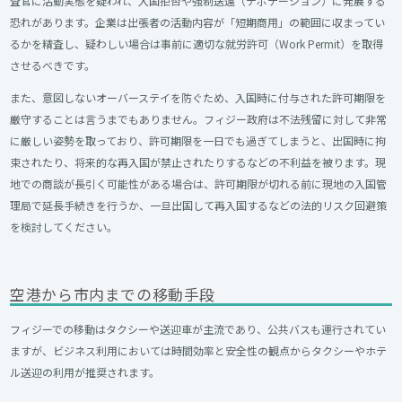
査官に活動実態を疑われ、入国拒否や強制送還（デポテーション）に発展する
恐れがあります。企業は出張者の活動内容が「短期商用」の範囲に収まってい
るかを精査し、疑わしい場合は事前に適切な就労許可（Work Permit）を取得
させるべきです。
また、意図しないオーバーステイを防ぐため、入国時に付与された許可期限を
厳守することは言うまでもありません。フィジー政府は不法残留に対して非常
に厳しい姿勢を取っており、許可期限を一日でも過ぎてしまうと、出国時に拘
束されたり、将来的な再入国が禁止されたりするなどの不利益を被ります。現
地での商談が長引く可能性がある場合は、許可期限が切れる前に現地の入国管
理局で延長手続きを行うか、一旦出国して再入国するなどの法的リスク回避策
を検討してください。
空港から市内までの移動手段
フィジーでの移動はタクシーや送迎車が主流であり、公共バスも運行されてい
ますが、ビジネス利用においては時間効率と安全性の観点からタクシーやホテ
ル送迎の利用が推奨されます。