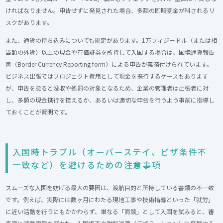
ければなりません。申告せずに発見された場合、多額の即時罰金が科されるリ
スクがあります。
また、通貨の持ち込みについても規定があります。1万フィジードル（または相
当額の外貨）以上の現金や有価証券を所持して入国する場合は、国境通貨報告
書（Border Currency Reporting form）による申告が義務付けられています。
ビジネス出張ではプロジェクト費用として現金を携行するケースもあります
が、申告を怠ると没収や処罰の対象となるため、企業の管理者は出張者に対
し、多額の現金携行を控えるか、あるいは適切な申告を行うよう事前に指導し
ておくことが賢明です。
入国時トラブル（オーバーステイ、ビザ条件不
一致など）を避けるための注意事項​
スムーズな入国を妨げる最大の要因は、渡航目的と所持している書類の不一致
です。例えば、実際には数ヶ月にわたる現地工事や技術指導といった「就労」
に近い活動を行うにもかかわらず、単なる「商談」として入国を試みると、審