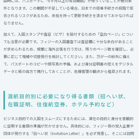
国時には、パスポートに「6ヶ月以上の有効期間」が残っていることが絶対条
件となります。この期間が不足している場合、日本での搭乗手続きの段階で拒
否されるリスクがあるため、余裕を持って更新手続きを済ませておかなければ
なりません。
加えて、入国スタンプや査証（ビザ）を貼付するための「空白ページ」につい
ても注意が必要です。フィジーの入国審査では査証欄に十分な余白があること
が求められるため、頻繁に海外出張を行う方は、残りのページ数を確認し、必
要に応じて増補や切替発行を検討してください。また、万が一の紛失に備え
て、パスポートのコピーや顔写真の予備、および身分証明書の控えをデジタル
データと紙の両方で携行しておくことが、危機管理の観点から推奨されます。
渡航目的別に必要になり得る書類（招へい状、
在職証明、往復航空券、ホテル予約など）​
ビジネス目的での入国をスムーズにするためには、滞在の目的と身分を客観的
に証明する書類の準備が欠かせません。具体的には、フィジー側の受入企業や
団体が発行する「招へい状（Invitation Letter）」を必ず用意し、そこには訪問