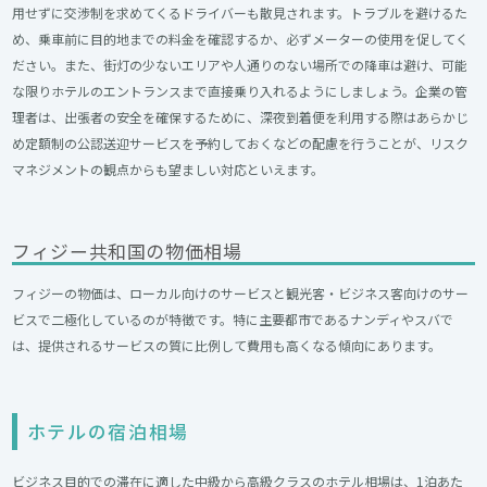
用せずに交渉制を求めてくるドライバーも散見されます。トラブルを避けるた
め、乗車前に目的地までの料金を確認するか、必ずメーターの使用を促してく
ださい。また、街灯の少ないエリアや人通りのない場所での降車は避け、可能
な限りホテルのエントランスまで直接乗り入れるようにしましょう。企業の管
理者は、出張者の安全を確保するために、深夜到着便を利用する際はあらかじ
め定額制の公認送迎サービスを予約しておくなどの配慮を行うことが、リスク
マネジメントの観点からも望ましい対応といえます。
フィジー共和国の物価相場
フィジーの物価は、ローカル向けのサービスと観光客・ビジネス客向けのサー
ビスで二極化しているのが特徴です。特に主要都市であるナンディやスバで
は、提供されるサービスの質に比例して費用も高くなる傾向にあります。
ホテルの宿泊相場
ビジネス目的での滞在に適した中級から高級クラスのホテル相場は、1泊あた