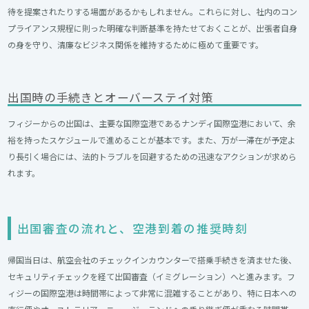
待を提案されたりする場面があるかもしれません。これらに対し、社内のコン
プライアンス規程に則った明確な判断基準を持たせておくことが、出張者自身
の身を守り、清廉なビジネス関係を維持するために極めて重要です。
出国時の手続きとオーバーステイ対策
フィジーからの出国は、主要な国際空港であるナンディ国際空港において、余
裕を持ったスケジュールで進めることが基本です。また、万が一滞在が予定よ
り長引く場合には、法的トラブルを回避するための迅速なアクションが求めら
れます。
出国審査の流れと、空港到着の推奨時刻​
帰国当日は、航空会社のチェックインカウンターで搭乗手続きを済ませた後、
セキュリティチェックを経て出国審査（イミグレーション）へと進みます。フ
ィジーの国際空港は時間帯によって非常に混雑することがあり、特に日本への