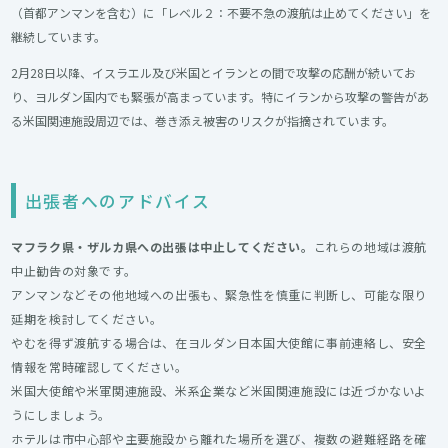
（首都アンマンを含む）に「レベル２：不要不急の渡航は止めてください」を
継続しています。
2月28日以降、イスラエル及び米国とイランとの間で攻撃の応酬が続いてお
り、ヨルダン国内でも緊張が高まっています。特にイランから攻撃の警告があ
る米国関連施設周辺では、巻き添え被害のリスクが指摘されています。
出張者へのアドバイス
マフラク県・ザルカ県への出張は中止してください。
これらの地域は渡航
中止勧告の対象です。
アンマンなどその他地域への出張も、緊急性を慎重に判断し、可能な限り
延期を検討してください。
やむを得ず渡航する場合は、在ヨルダン日本国大使館に事前連絡し、安全
情報を常時確認してください。
米国大使館や米軍関連施設、米系企業など米国関連施設には近づかないよ
うにしましょう。
ホテルは市中心部や主要施設から離れた場所を選び、複数の避難経路を確