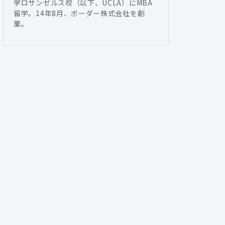
学ロサンゼルス校（以下、UCLA）にMBA
留学。14年8月、ボーダー株式会社を創
業。