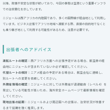
以降、政情不安定な状態が続いており、今回の事態は空港という重要インフラ
での治安悪化を示しています。
ニジェールは西アフリカの内陸国であり、多くの国際線が経由地として利用し
ています。ビジネス出張でアフリカ地域へ渡航する際、直接の目的地でなくと
も乗り継ぎ地として利用する可能性があるため、注意が必要です。
出張者へのアドバイス
渡航ルートの確認：
西アフリカ方面への出張予定がある場合、航空券の経
由地にニジェールが含まれていないか必ず確認してください。
代替ルートの検討：
ニアメ経由の予定がある場合は、航空会社に連絡し、
別ルートへの変更を依頼してください。
外務省情報の確認：
ニジェールに対しては外務省が退避勧告（レベル4）を
発出している可能性が高いため、海外安全ホームページで最新情報を確認
してください。
現地出張の延期：
ニジェールおよび周辺国への出張は、治安状況が改善す
るまで延期を強く推奨します。