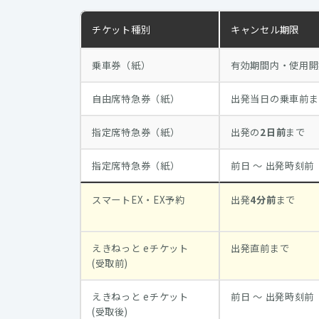
チケット種別
キャンセル期限
乗車券（紙）
有効期間内・使用開
自由席特急券（紙）
出発当日の乗車前ま
指定席特急券（紙）
出発の
2日前
まで
指定席特急券（紙）
前日 〜 出発時刻前
スマートEX・EX予約
出発
4分前
まで
えきねっと eチケット
出発直前まで
(受取前)
えきねっと eチケット
前日 〜 出発時刻前
(受取後)