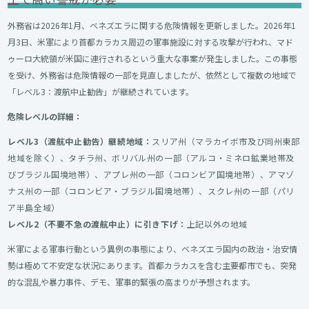
外務省は2026年1月、ベネズエラに関する危険情報を更新しました。2026年1
月3日、米軍により首都カラカス周辺の軍事施設に対する攻撃が行われ、マド
ゥーロ大統領が米国に連行されるという重大な事案が発生しました。この事態
を受け、外務省は危険情報の一部を見直しましたが、依然として複数の地域で
「レベル3：渡航中止勧告」が継続されています。
危険レベルの詳細：
レベル3（渡航中止勧告）継続地域：
スリア州（マラカイボ市及び同州東部
地域を除く）、タチラ州、ボリバル州の一部（アルコ・ミネロ鉱業地帯及
びブラジル国境地帯）、アプレ州の一部（コロンビア国境地帯）、アマゾ
ナス州の一部（コロンビア・ブラジル国境地帯）、スクレ州の一部（パリ
ア半島全域）
レベル2（不要不急の渡航中止）に引き下げ：
上記以外の地域
米軍による軍事行動という異例の事態により、ベネズエラ国内の政治・治安情
勢は極めて不安定な状況にあります。首都カラカスを含む主要都市でも、突発
的な混乱や暴力事件、デモ、軍事的緊張の高まりが予想されます。