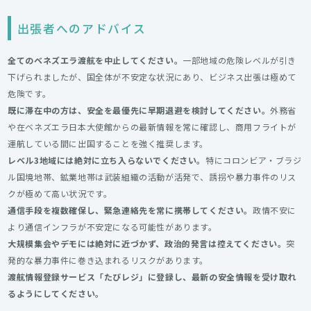
出張者へのアドバイス
全てのベネズエラ渡航を中止してください。
一部地域の危険レベルが引き
下げられましたが、国全体が不安定な状況にあり、ビジネス出張は極めて
危険です。
既に滞在中の方は、安全を最優先に早期退避を検討してください。
外務省
や在ベネズエラ日本大使館からの最新情報を常に確認し、商用フライトが
運航している間に出国することを強く推奨します。
レベル3地域には絶対に立ち入らないでください。
特にコロンビア・ブラジ
ル国境地帯、鉱業地帯は武装組織の活動が活発で、誘拐や暴力事件のリス
クが極めて高い状況です。
通信手段を複数確保し、緊急連絡先を常に携帯してください。
政情不安に
より通信インフラが不安定になる可能性があります。
大規模集会やデモには絶対に近づかず、政治的発言は控えてください。
突
発的な暴力事件に巻き込まれるリスクがあります。
渡航情報登録サービス「たびレジ」に登録し、最新の安全情報を受け取れ
るようにしてください。