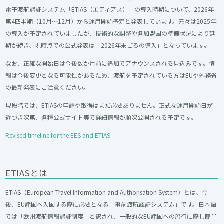
電子渡航認証システム「ETIAS（エティアス）」の導入時期について、2026年
第4四半期（10月～12月）から運用開始予定と発表しています。元々は2025年
の導入が予定されていましたが、技術的な調整や各加盟国の準備状況により延
期が続き、現時点での公式発表は「2026年末ごろの導入」となっています。
なお、正確な開始日は今後数か月前に追加でアナウンスされる見込みです。情
報は今後変更となる可能性があるため、渡航を予定されている方はEUや外務省
の最新発表にご注意ください。
現段階では、ETIASの申請や取得はまだ必要ありません。正式な運用開始日が
近づき次第、各種公式サイト等で詳細情報が順次公開される予定です。
Revised timeline for the EES and ETIAS
ETIASとは
ETIAS（European Travel Information and Authorisation System）とは、今
後、EU諸国へ入国する際に必要となる「事前渡航認証システム」です。日本語
では「欧州渡航情報認証制度」と訳され、一般的なEU諸国への旅行に際し簡単