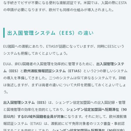
な手続きでビザが不要になる便利な渡航認証です。米国では、入国の際にESTA
の申請が必要になりますが、欧州でも同様の仕組みが導入されました。
出入国管理システム（EES）
の違い
EU諸国への渡航にあたり、ETIASが話題になっていますが、同時にEESという
システムも把握しておくとよいでしょう。
EUは、非EU国籍者の入国管理を効率的に管理するために、
出入国管理システ
ム（EES）
と
欧州渡航情報認証システム（ETIAS）
という2つの新しいシステム
の導入を準備してきました。二つのシステムは似て非なるシステムです。詳細
は後述しますが、まずは両者の違いについて大枠を把握しておくとよいでしょ
う。
出入国管理システム（EES）
は、シェンゲン協定加盟国への出入国記録・管理
と国境管理の効率化を目的としており、
シェンゲン協定加盟国へ短期滞在（90
日以内）するEU域外国籍者全員が対象
になります。それに対して、欧州渡航情
報認証システム（ETIAS）は、渡航前にビザ免除対象者のリスク審査・事前認
証することを目的としており、
シェンゲン協定加盟国へ短期滞在（90日以内）