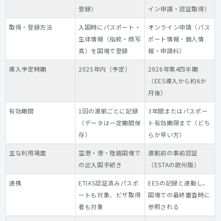
登録）
イン申請・認証取得）
取得・登録方法
入国時にパスポート・
オンライン申請（パス
生体情報（指紋・顔写
ポート情報・個人情
真）を国境で登録
報・申請料）
導入予定時期
2025年内（予定）
2026年第4四半期
（EES導入から約6か
月後）
有効期間
1回の渡航ごとに記録
3年間またはパスポー
（データは一定期間保
ト有効期限まで（どち
存）
らか早い方）
主な利用場面
空港・港・陸路国境で
渡航前の事前認証
の出入国手続き
（ESTAの欧州版）
連携
ETIAS認証済みパスポ
EESの記録と連動し、
ートも対象、ビザ取得
国境での最終審査時に
者も対象
参照される