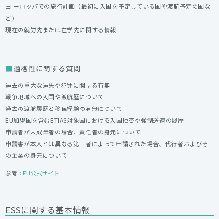
ヨ ーロッパでの旅行計画（最初に入国を予定している国や渡航予定の国な
ど）
現在の就労先または在学先に関する情報
適格性に関する質問
過去の重大な過失や犯罪に関する有無
戦争地域への入国や渡航歴について
過去の渡航履歴と移民経験の有無について
EU加盟国を含むETIAS対象国における入国拒否や強制送還の履歴
申請者が未成年者の場合、責任者の身元について
申請書が本人とは異なる第三者によって申請された場合、代行者およびそ
の企業の身元について
参考：
EU公式サイト
ESSに関する基本情報