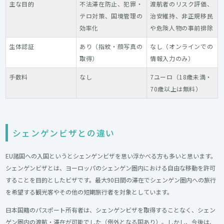
主な目的
不法滞在防止、犯罪・
渡航者のリスク評価、
テロ対策、国境管理の
治安維持、非正規移民
効率化
や危険人物の事前排除
生体認証
あり（指紋・顔写真の
なし（オンラインでの
取得）
情報入力のみ）
手数料
なし
7ユーロ（18歳未満・
70歳以上は無料）
シェンゲンビザとの違い
EU諸国への入国というとシェンゲンビザを思い浮かべる方も多いと思います。
シェンゲンビザとは、ヨーロッパのシェンゲン圏内における自由な移動を許可
することを目的としたビザです。最大90日間の滞在でシェンゲン圏内への旅行
を希望する観光客やその他の短期旅行者を対象としています。
日本国籍のパスポート所有者は、シェンゲンビザを取得することなく、シェン
ゲン圏内の渡航・滞在が可能でした（例外となる国あり）。しかし、今後は、