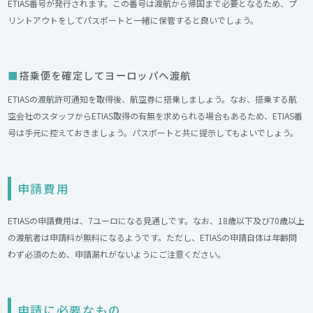
ETIAS番号が発行されます。この番号は渡航から帰国まで必要となるため、プ
リントアウトをしてパスポートと一緒に保管すると良いでしょう。
搭乗便を確定してヨーロッパへ渡航
ETIASの渡航許可通知を取得後、航空券に搭乗しましょう。なお、搭乗する航
空会社のスタッフからETIAS取得の有無を求められる場合もあるため、ETIAS番
号は手元に控えておきましょう。パスポートと共に提示してもよいでしょう。
申請費用
ETIASの申請費用は、7ユーロになる見通しです。なお、18歳以下及び70歳以上
の渡航者は申請料が無料になるようです。ただし、ETIASの申請自体は年齢問
わず必須のため、申請漏れがないようにご注意ください。
申請に必要なもの