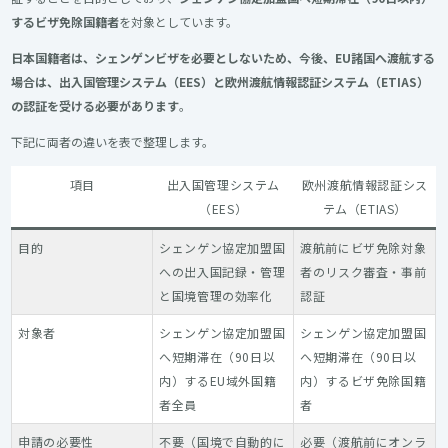
するビザ免除国籍者
を対象としています。
日本国籍者は、シェンゲンビザを必要としないため、今後、EU諸国へ渡航する
場合は、出入国管理システム（EES）と欧州渡航情報認証システム（ETIAS）
の認証を受ける必要があります
。
下記に両者の違いを表で整理します。
項目
出入国管理システム
欧州渡航情報認証シス
（EES）
テム（ETIAS）
目的
シェンゲン協定加盟国
渡航前にビザ免除対象
への出入国記録・管理
者のリスク審査・事前
と国境管理の効率化
認証
対象者
シェンゲン協定加盟国
シェンゲン協定加盟国
へ短期滞在（90日以
へ短期滞在（90日以
内）するEU域外国籍
内）するビザ免除国籍
者全員
者
申請の必要性
不要（国境で自動的に
必要（渡航前にオンラ