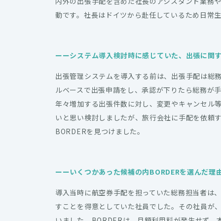
内外の出張手配を含めた社長のアシスタント業務
動です。社長はドイツから赴任しているため日常
ーー
システム導入検討時に感じていた、出張に関
出張管理システムを導入する前は、出張手配は総
ルベースで出張申請をし、承認が下りたら総務が
年々増加する出張件数に対し、変更やキャンセル
いと思い検討しましたが、旅行会社に手配を依頼
BORDERを見つけました。
ーー
いくつかあった候補の内BORDERを選んだ理
導入当時に航空券手配を担っていた総務担当者は
すことを得意としていた社員でした。その社員が
いました。BORDERは、月額利用料が発生せず