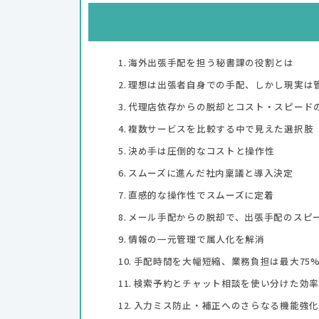
海外出張手配を担う秘書課の役割とは
理想は出張者自身での手配、しかし現実は
代理店依存からの脱却とコスト・スピード
複数サービスを比較する中で見えた選択肢
決め手は圧倒的なコストと操作性
スムーズに進んだ社内稟議と導入決定
直感的な操作性でスムーズに定着
メール手配からの脱却で、出張手配のスピ
情報の一元管理で属人化を解消
手配時間を大幅短縮、業務負担は最大75
検索予約とチャット相談を使い分けた効率
入力ミス防止・補正へのさらなる機能強化