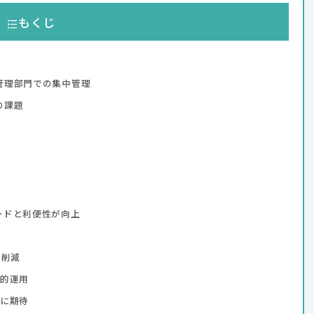
もくじ
管理部門での集中管理
の課題
ードと利便性が向上
%削減
的運用
に期待