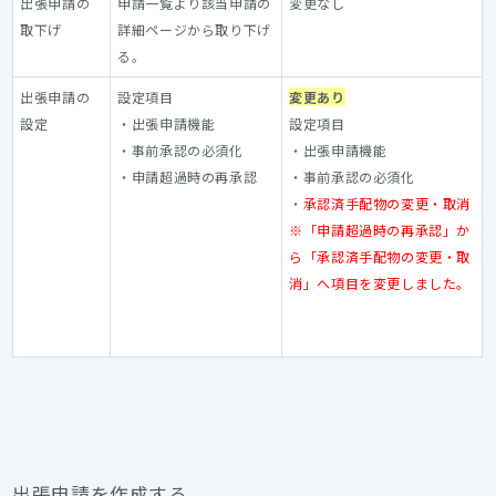
出張申請の
申請一覧より該当申請の
変更なし
取下げ
詳細ページから取り下げ
る。
出張申請の
設定項目
変更あり
設定
・出張申請機能
設定項目
・事前承認の必須化
・出張申請機能
・申請超過時の再承認
・事前承認の必須化
・
承認済手配物の変更・取消
※「申請超過時の再承認」か
ら「承認済手配物の変更・取
消」へ項目を変更しました。
出張申請を作成する