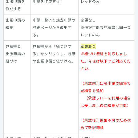
出張申請を
申請を作成する。
レッドのみ
作成する
出張申請の
申請一覧より該当申請の
変更なし
編集
詳細ページから編集す
※選択可能な見積書は同一ス
る。
レッドのみ
見積書と
見積書から「紐づけす
変更あり
出張申請の
る」をクリックし、既存
※紐づけ機能を削除しまし
紐づけ
の出張申請と紐づける。
た。今後は以下でご対応くだ
さい。
【承認前】出張申請の編集で
見積書を追加
（承認フローを利用の場合
は差し戻し後に編集が可能）
【承認後】編集不可のため改
めて新規申請