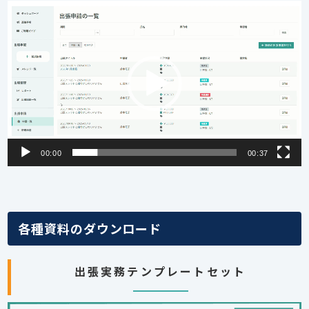
動
画
プ
レ
ー
ヤ
ー
00:00
00:37
各種資料のダウンロード
出張実務テンプレートセット