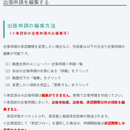
出張申請を編集する
出張申請の編集方法
（※承認前の出張申請のみ編集可）
出張申請の承認期限を変更したい場合など、作成者は以下の方法で出張申請の
編集が可能です。
（1）画面左側のメニューバー 出張申請＞申請一覧
（2）該当の出張申請の右側にある「詳細」をクリック
（3）画面右下の「編集」をクリック
（4）変更したい項目を修正し「更新する」をクリック
※承認済みの出張申請は
編集ができません
。
新規で出張申請を作成ください。
※承認前の出張申請において、
出張参加者、出張者、承認期限以外の項目を編
集すると
、
承認状態がリセットされ、承認者に再度承認依頼が再送されます。
※出張設定にて「承認フロー」を選択した場合は、申請開始後は
承認期限しか
変更できません
。