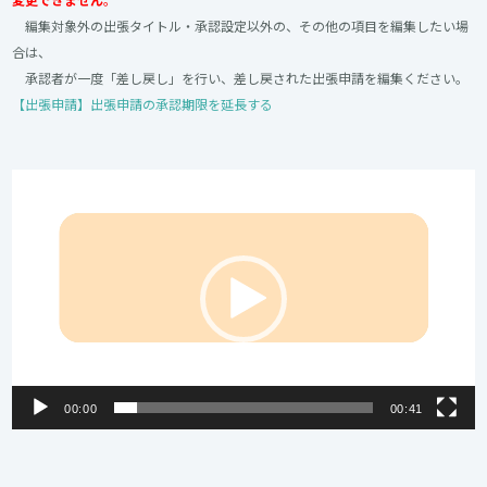
編集対象外の出張タイトル・承認設定以外の、その他の項目を編集したい場
合は、
承認者が一度「差し戻し」を行い、差し戻された出張申請を編集ください。
【出張申請】出張申請の承認期限を延長する
動
画
プ
レ
ー
ヤ
ー
00:00
00:41