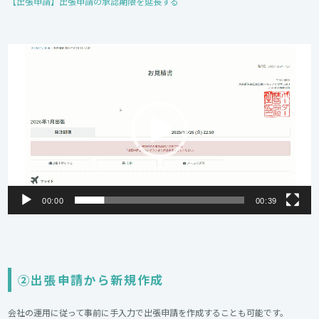
【出張申請】出張申請の承認期限を延長する
動
画
プ
レ
ー
ヤ
ー
00:00
00:39
②出張申請から新規作成
会社の運用に従って事前に手入力で出張申請を作成することも可能です。