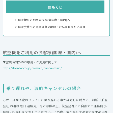
もくじ
航空機をご利用のお客様(国際・国内)へ
航空会社へご連絡の際に確認・お伝え頂きたい項目
航空機をご利用のお客様(国際・国内)へ
▼営業時間外のお取消・ご変更に関して
https://border.co.jp/cs-main/cancel-main/
乗り遅れや、渡航キャンセルの場合
万が一搭乗予定のフライトに乗り遅れる事が確定した時点で、別紙「
航空
会社 お客様窓口 連絡先
」をご参照の上、航空会社にご自身でご連絡頂き、
振替・払戻しを交渉してください。その際、旅行会社での対応を求められ