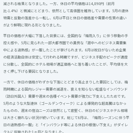
減される結果となりました。一方、休日の平均価格は14,890円（前月
比-1.4%）と微減にとどまり、依然として高値圏を維持しています。5月の連休
特需と反動の落差から一転し、6月は平日と休日の価格差や需要の性質の違い
がより鮮明に現れる形となりました。
平日の価格が大幅に下落した背景には、全国的な「梅雨入り」に伴う移動の手
控え感や、5月に見られた一部大都市圏での異例な「週中へのビジネス需要集
中による過熱感」が一服したことが挙げられます。6月は祝日がないため企業
の経済活動自体は安定して行われる時期ですが、ビジネス手配のピークが適度
に分散し、全国的にホテル相場が適正価格へと落ち着いたことが、平均値を大
きく押し下げる要因となりました。
一方で、休日の価格がわずかな下落にとどまり高止まりした要因としては、梅
雨時期による国内レジャー需要の減退を、衰えを知らない旺盛なインバウンド
（訪日外国人）需要や週末の各種イベント需要が強力に下支えしたためです。
5月のような大型連休（ゴールデンウィーク）による爆発的な超高騰はなかっ
たものの、週末の宿泊ニーズは依然として底堅く、休日のビジネスホテル相場
は大きく崩れない状況が続いています。総じて6月は、「梅雨シーズンに伴う平
日の過熱感の一服」と「インバウンド等による休日の根強い下支え」がダイレ
クトに反映された1ヶ月となりました。