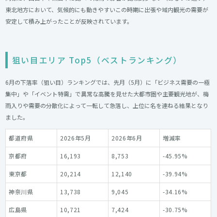
東北地方において、気候的にも動きやすいこの時期に出張や域内観光の需要が
安定して積み上がったことが反映されています。
狙い目エリア Top5（ベストランキング）
6月の下落率（狙い目）ランキングでは、先月（5月）に「ビジネス需要の一極
集中」や「イベント特需」で異常な高騰を見せた大都市圏や主要観光地が、梅
雨入りや需要の分散化によって一転して急落し、上位に名を連ねる結果となり
ました。
都道府県
2026年5月
2026年6月
増減率
京都府
16,193
8,753
-45.95%
東京都
20,214
12,140
-39.94%
神奈川県
13,738
9,045
-34.16%
広島県
10,721
7,424
-30.75%