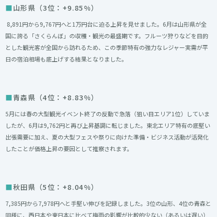
山形県（3位：+9.85%）
8,891円から9,767円へと1万円台に迫る上昇を見せました。6月は山形県が全
国に誇る「さくらんぼ」の収穫・観光の最盛期です。フルーツ狩りなどを目的
とした観光客が全国から訪れるため、この季節特有の強力なレジャー実需が平
日の宿泊相場も底上げする結果となりました。
青森県（4位：+8.83%）
5月には春の大型観光イベント終了の反動で急落（狙い目エリア1位）していま
したが、6月は9,762円と再び上昇基調に転じました。東北エリア特有の底堅い
出張需要に加え、夏の大型フェスや祭りに向けた準備・ビジネス活動が活発化
したことが価格上昇の要因として推察されます。
秋田県（5位：+8.04%）
7,385円から7,978円へと手堅い伸びを記録しました。3位の山形、4位の青森と
同様に、西日本や東日本に比べて梅雨の影響が比較的少ない（あるいは遅い）