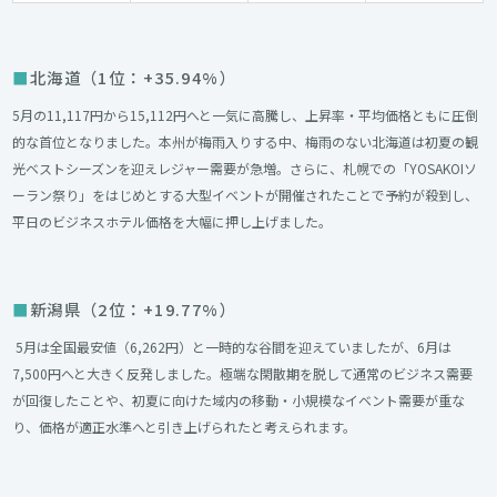
北海道（1位：+35.94%）
5月の11,117円から15,112円へと一気に高騰し、上昇率・平均価格ともに圧倒
的な首位となりました。本州が梅雨入りする中、梅雨のない北海道は初夏の観
光ベストシーズンを迎えレジャー需要が急増。さらに、札幌での「YOSAKOIソ
ーラン祭り」をはじめとする大型イベントが開催されたことで予約が殺到し、
平日のビジネスホテル価格を大幅に押し上げました。
新潟県（2位：+19.77%）
5月は全国最安値（6,262円）と一時的な谷間を迎えていましたが、6月は
7,500円へと大きく反発しました。極端な閑散期を脱して通常のビジネス需要
が回復したことや、初夏に向けた域内の移動・小規模なイベント需要が重な
り、価格が適正水準へと引き上げられたと考えられます。