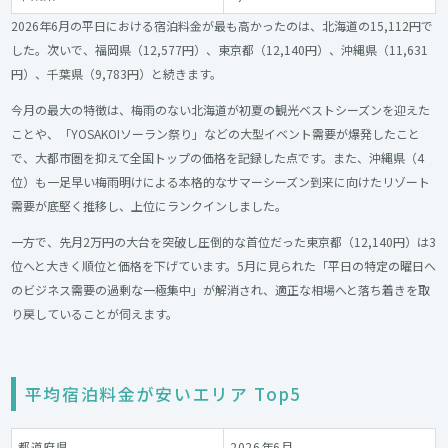
2026年6月の平日における宿泊料金が最も高かったのは、北海道の15,112円で
した。次いで、福岡県（12,577円）、東京都（12,140円）、沖縄県（11,631
円）、千葉県（9,783円）と続きます。
今月の最大の特徴は、梅雨のない北海道が初夏の観光ベストシーズンを迎えた
ことや、「YOSAKOIソーラン祭り」などの大型イベント需要が爆発したこと
で、大都市圏を抑えて全国トップの価格を記録した点です。また、沖縄県（4
位）も一足早い梅雨明けによる本格的なサマーシーズン到来に向けたリゾート
需要が底堅く推移し、上位にランクインしました。
一方で、先月2万円の大台を突破し圧倒的な首位だった東京都（12,140円）は3
位へと大きく順位と価格を下げています。5月に見られた「平日の特定の曜日へ
のビジネス需要の過剰な一極集中」が解消され、適正な相場へと落ち着きを取
り戻していることが伺えます。
平均宿泊料金が安いエリア Top5
都道府県
2026年6月