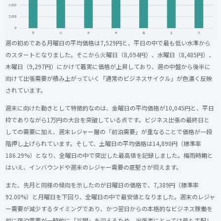
週の初めである月曜日の平均価格は7,529円と、平日の中で最も低い水準から
のスタートとなりました。そこから火曜日（8,094円）、水曜日（8,485円）、
木曜日（9,297円）にかけて着実に価格が上昇しており、週の中盤から後半に
向けて出張需要が積み上がっていく「通常のビジネスサイクル」が色濃く反映
されています。
週末に向けた動きとして特徴的なのは、金曜日の平均価格が10,045円と、平日
枠でありながら1万円の大台を突破している点です。ビジネス出張の最終日と
しての需要に加え、週末レジャー層の「前泊需要」が重なることで価格が一段
階押し上げられています。そして、土曜日の平均価格は14,890円（標準率
186.29%）となり、全曜日の中で突出した最高値を記録しました。梅雨時期と
はいえ、インバウンドや週末のレジャー需要の底堅さが伺えます。
また、先月と同様の傾向を示したのが日曜日の価格で、7,389円（標準率
92.00%）と月曜日を下回り、全曜日の中で最安値となりました。週末のレジャ
ー需要が減少するタイミングであり、かつ翌日からの本格的なビジネス稼働を
前に宿泊需要が一時的に「谷間」を迎えるため、出張者にとっては最も手配し