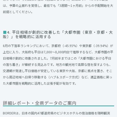
は、予算の上振れを覚悟し、最低でも「3週間〜1ヶ月前」からの手配開始を大
前提としてください。
4. 平日相場が劇的に改善した「大都市圏（東京・京都・大
阪）」を戦略的に活用する
6月の下落率ランキングにおいて、京都府（-45.95%）や東京都（-39.94%）が
上位に入り、大阪府も平日は7,000〜8,000円台で推移するなど、大都市圏の平
日相場が劇的に改善されました。7月前半まではこの「大都市圏における平日
の落ち着き」が継続する見込みです。地方の観光地で高額な宿を探すよりも、
交通網が発達し平日価格が安定している東京や大阪、京都に拠点を置き、そこ
から周辺地域へ日帰り移動する（ハブ＆スポーク方式）など、適正価格に戻っ
た大都市圏を戦略的に活用した出張手配が有効です。
詳細レポート・全県データのご案内
BORDERは、日本の国内47都道府県のビジネスホテルの宿泊価格を随時観測