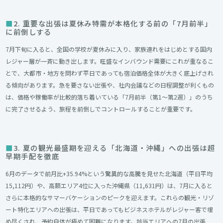
2. 重要な出張は夏休み特需が本格化する前の「7月前半」
に前倒しする
7月下旬に入ると、全国の学校が夏休みに入り、家族連れをはじめとする国内
レジャー層が一斉に動き出します。旺盛なインバウンド需要にこれが重なるこ
とで、大都市・地方を問わず平日であっても宿泊価格全体が大きく底上げされ
る傾向があります。急を要さない出張や、社内会議などの日程調整が利くもの
は、価格や稼働率が比較的落ち着いている「7月前半（第1〜第2週）」のうち
に完了させるよう、旅程を前倒しでコントロールすることが重要です。
3. 夏の観光最盛期を迎える「北海道・沖縄」への出張は超
早期手配を徹底
6月のデータで前月比+35.94%という驚異的な高騰を見せた北海道（平日平均
15,112円）や、高額エリア4位に入った沖縄県（11,631円）は、7月に入ると
さらに本格的なサマーバケーションのピークを迎えます。これらの観光・リゾ
ート特化エリアへの出張は、平日であってもビジネスホテルがレジャー客で埋
め尽くされ、予約自体が極めて困難になります。該当エリアへの7月の出張