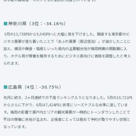
神奈川県（3位：-34.16%）
5月の13,738円から9,045円へと大幅に値を下げました。隣接する東京都のビ
ジネス需要が落ち着いたことで「あふれ需要（周辺宿泊）」が減少したことに
加え、横浜や鎌倉・箱根といった県内の主要観光地が梅雨時期の閑散期に入
り、ホテル側が稼働を維持するためにビジネス客向けに価格を調整したと考え
られます。
広島県（4位：-30.75%）
先月に続き、2ヶ月連続での下落ランキング入りとなりました。5月の10,721円
からさらに下がり、6月は7,424円と非常にリーズナブルな水準に達していま
す。梅雨の影響で瀬戸内エリアの観光需要が一時的にトーンダウンしたことで
平日の稼働に余裕が生まれ、出張者にとっては極めて予約が取りやすい状態と
なっています。