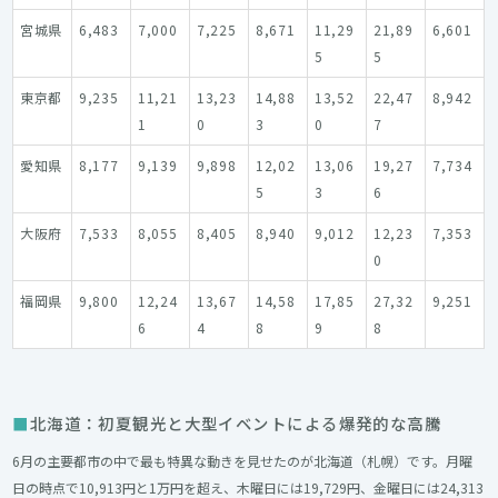
宮城県
6,483
7,000
7,225
8,671
11,29
21,89
6,601
5
5
東京都
9,235
11,21
13,23
14,88
13,52
22,47
8,942
1
0
3
0
7
愛知県
8,177
9,139
9,898
12,02
13,06
19,27
7,734
5
3
6
大阪府
7,533
8,055
8,405
8,940
9,012
12,23
7,353
0
福岡県
9,800
12,24
13,67
14,58
17,85
27,32
9,251
6
4
8
9
8
北海道：初夏観光と大型イベントによる爆発的な高騰
6月の主要都市の中で最も特異な動きを見せたのが北海道（札幌）です。月曜
日の時点で10,913円と1万円を超え、木曜日には19,729円、金曜日には24,313