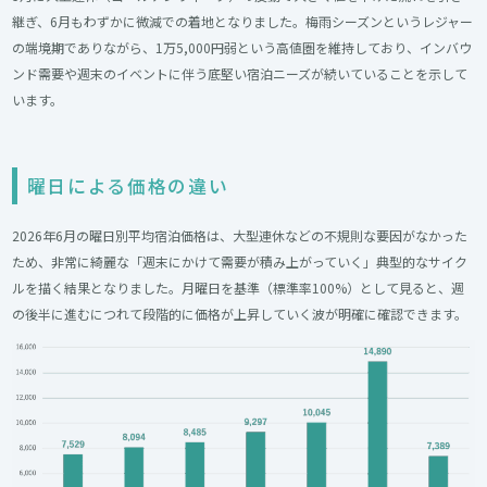
継ぎ、6月もわずかに微減での着地となりました。梅雨シーズンというレジャー
の端境期でありながら、1万5,000円弱という高値圏を維持しており、インバウ
ンド需要や週末のイベントに伴う底堅い宿泊ニーズが続いていることを示して
います。
曜日による価格の違い
2026年6月の曜日別平均宿泊価格は、大型連休などの不規則な要因がなかった
ため、非常に綺麗な「週末にかけて需要が積み上がっていく」典型的なサイク
ルを描く結果となりました。月曜日を基準（標準率100%）として見ると、週
の後半に進むにつれて段階的に価格が上昇していく波が明確に確認できます。