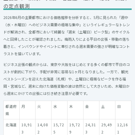
の定点観測
2026年6月の主要都市における価格推移を分析すると、5月に見られた「週中
（水・木曜日）へのビジネス需要の極端な集中」というイレギュラーなトレン
ドが解消され、全都市において綺麗な「週末（土曜日）ピーク型」のサイクル
へと回帰したことが確認されました。梅雨入りによる平日の出張・移動の落ち
着きと、インバウンドやイベントに牽引される週末需要の強さが明確なコント
ラストを描いています。
ビジネス出張の観点からは、東京や大阪をはじめとする多くの都市で平日のコ
ストが劇的に下がり、手配が非常に容易な1ヶ月となりました。一方で、観光
ベストシーズンを迎えた北海道（札幌）や、土曜日に極端なピークを作る福
岡・宮城など、週末に向けた価格変動の波は依然として大きいため、木曜日か
ら週末にかけての出張には引き続き注意が必要です。
都道府
月
火
水
木
金
土
日
県
北海道
10,91
14,08
15,72
19,72
24,31
29,49
12,16
3
2
5
9
3
2
1