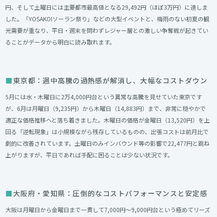
円、そして土曜日には主要都市最高値となる29,492円（ほぼ3万円）に達しま
した。「YOSAKOIソーラン祭り」などの大型イベントと、梅雨のない初夏の観
光需要が重なり、平日・週末を問わずレジャー層との激しい争奪戦が起きてい
ることがデータから明白に読み取れます。
東京都：週中高騰の過熱感が解消し、大幅なコストダウン
5月には水・木曜日に2万4,000円台という異常な高騰を見せていた東京です
が、6月は月曜日（9,235円）から木曜日（14,883円）まで、非常に穏やかで
適正な価格推移へと落ち着きました。木曜日の価格が金曜日（13,520円）を上
回る「逆転現象」は小規模ながら残存しているものの、出張コストは前月比で
劇的に改善されています。土曜日のみインバウンド等の影響で22,477円と跳ね
上がりますが、平日であれば手配に困ることは少ない状況です。
大阪府・愛知県：圧倒的なコストパフォーマンスと安定感
大阪は月曜日から金曜日まで一貫して7,000円〜9,000円台という極めてリーズ