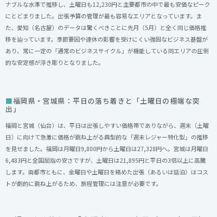
ナブルな水準で推移し、土曜日も12,230円と主要都市の中で最も安価なピーク
にとどまりました。出張予算の管理が最も容易なエリアとなっています。ま
た、愛知（名古屋）のデータは驚くべきことに先月（5月）と全く同じ価格推
移を辿っています。季節要因や連休の影響を受けにくい強固なビジネス基盤が
あり、常に一定の「通常のビジネスサイクル」が機能している同エリアの圧倒
的な安定感が浮き彫りとなりました。
福岡県・宮城県：平日の落ち着きと「土曜日の極端な突
出」
福岡と宮城（仙台）は、平日は出張しやすい価格帯でありながら、週末（土曜
日）に向けて急激に価格が跳ね上がる典型的な「週末レジャー特化型」の推移
を見せました。福岡は月曜日9,800円から土曜日は27,328円へ。宮城は月曜日
6,483円と全国屈指の安さですが、土曜日は21,895円と平日の3倍以上に高騰
します。両都市ともに、金曜日や土曜日を絡めた出張（あるいは延泊）はコス
トが劇的に跳ね上がるため、旅程管理には注意が必要です。