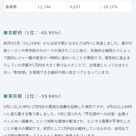
島根県
12,744
9,657
-24.23%
京都府（1位：-45.95%）
前月の5月（16,193円）からほぼ半額となる8,753円へと急落しました。春の行
楽シーズンや修学旅行のピークが過ぎたことに加え、本格的な梅雨入りによっ
て国内レジャー層の客足が一時的に遠のいたことが要因です。慢性的に高止ま
りしていた京都が1万円を大きく割り込んだことで、出張者にとってはまたと
ない「割安感」を実感できる絶好の狙い目エリアとなっています。
東京都（2位：-39.94%）
5月に20,214円と2万円台の異常な高騰を記録した東京ですが、6月は12,140円
へと落ち着きを取り戻しました。5月に見られた「平日週中への出張・企業イ
ベントの一極集中」という特殊な環境が解消され、ビジネス需要が平準化した
ことが最大の要因です。依然として1万円台は維持しているものの、前月比で
は手配の難易度・コストともに劇的に改善されています。