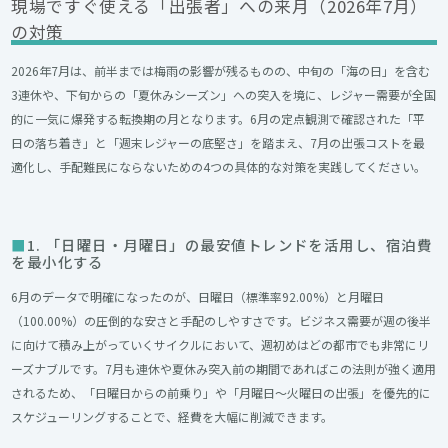
現場ですぐ使える「出張者」への来月（2026年7月）
の対策
2026年7月は、前半までは梅雨の影響が残るものの、中旬の「海の日」を含む
3連休や、下旬からの「夏休みシーズン」への突入を境に、レジャー需要が全国
的に一気に爆発する転換期の月となります。6月の定点観測で確認された「平
日の落ち着き」と「週末レジャーの底堅さ」を踏まえ、7月の出張コストを最
適化し、手配難民にならないための4つの具体的な対策を実践してください。
1. 「日曜日・月曜日」の最安値トレンドを活用し、宿泊費
を最小化する
6月のデータで明確になったのが、日曜日（標準率92.00%）と月曜日
（100.00%）の圧倒的な安さと手配のしやすさです。ビジネス需要が週の後半
に向けて積み上がっていくサイクルにおいて、週初めはどの都市でも非常にリ
ーズナブルです。7月も連休や夏休み突入前の期間であればこの法則が強く適用
されるため、「日曜日からの前乗り」や「月曜日〜火曜日の出張」を優先的に
スケジューリングすることで、経費を大幅に削減できます。